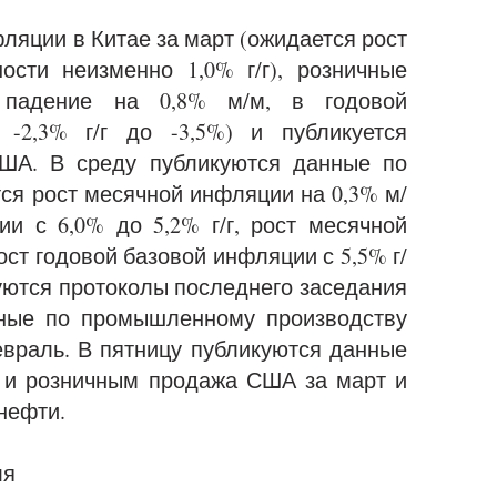
ляции в Китае за март (ожидается рост
ости неизменно 1,0% г/г), розничные
 падение на 0,8% м/м, в годовой
-2,3% г/г до -3,5%) и публикуется
ША. В среду публикуются данные по
ся рост месячной инфляции на 0,3% м/
и с 6,0% до 5,2% г/г, рост месячной
ост годовой базовой инфляции с 5,5% г/
икуются протоколы последнего заседания
нные по промышленному производству
враль. В пятницу публикуются данные
 и розничным продажа США за март и
нефти.
ля