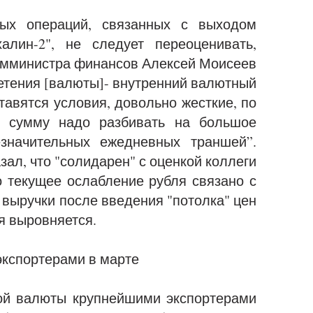
ых операций, связанных с выходом
алин-2", не следует переоценивать,
амминистра финансов Алексей Моисеев
ретения [валюты]- внутренний валютный
ставятся условия, довольно жесткие, по
у сумму надо разбивать на большое
езначительных ежедневных траншей”.
зал, что "солидарен" с оценкой коллеги
о текущее ослабление рубля связано с
 выручки после введения "потолка" цен
я выровняется.
кспортерами в марте
ой валюты крупнейшими экспортерами