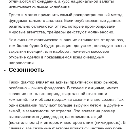
отличаются от ожиданий, а курс национальной валюты
испытывает сильные колебания.
Тут-то и можно применить самый распространенный метод
фундаментального анализа. Если опубликованные данные
разительно отличаются от тех, которые прогнозировали
мировые агентства, трейдеры действуют молниеносно.
Чем сильнее фактическое значение отличается от прогноза,
тем более бурной будет реакция: допустим, последует волна
закрытия позиций, или наоборот, начнется массовое
открытие сделок в показавшемся всем очевидным
направлении.
Сезонность
Такой фактор влияет на активы практически всех рынков,
особенно – рынка фондового. В случае с акциями, имеет
значение не только период квартальной отчетности
компаний, но и объем продаж «в сезон» и в «не сезон». Так,
одни компании получают больше выручки летом, а другие –
зимой, в зависимости от отрасли. Это влияет на размер
выплачиваемых дивидендов, на стоимость акций
(волатильность) и интерес инвесторов к ним (ликвидность). В
случаях, где сезонные факторы играют существенную роль,