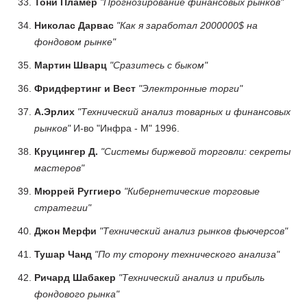
Тони Пламер
"Прогнозирование финансовых рынков"
Николас Дарвас
"Как я заработал 2000000$ на
фондовом рынке"
Мартин Шварц
"Сразитесь с быком"
Фридфертинг и Вест
"Электронные торги"
А.Эрлих
"Технический анализ товарных и финансовых
рынков"
И-во "Инфра - М" 1996.
Круцингер Д.
"Системы биржевой торговли: секреты
мастеров"
Мюррей Руггиеро
"Кибернетические торговые
стратегии"
Джон Мерфи
"Технический анализ рынков фьючерсов"
Тушар Чанд
"По ту сторону технического анализа"
Ричард Шабакер
"Технический анализ и прибыль
фондового рынка"