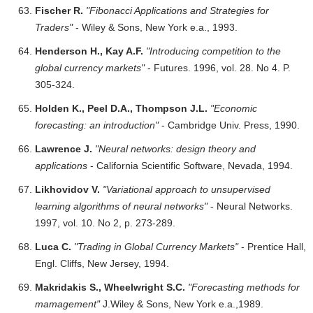
Fischer R.
"Fibonacci Applications and Strategies for
Traders"
- Wiley & Sons, New York e.a., 1993.
Henderson H., Kay A.F.
"Introducing competition to the
global currency markets"
- Futures. 1996, vol. 28. No 4. P.
305-324.
Holden K., Peel D.A., Thompson J.L.
"Economic
forecasting: an introduction"
- Cambridge Univ. Press, 1990.
Lawrence J.
"Neural networks: design theory and
applications
- California Scientific Software, Nevada, 1994.
Likhovidov V.
"Variational approach to unsupervised
learning algorithms of neural networks"
- Neural Networks.
1997, vol. 10. No 2, p. 273-289.
Luca C.
"Trading in Global Currency Markets"
- Prentice Hall,
Engl. Cliffs, New Jersey, 1994.
Makridakis S., Wheelwright S.C.
"Forecasting methods for
mamagement"
J.Wiley & Sons, New York e.a.,1989.