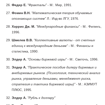
Федер Е.
"Фракталы"
- М.: Мир, 1991.
Фомин В.Н.
"Математическая теория обучаемых
опознающих систем"
Л.: Изд-во ЛГУ, 1976.
Хэррис Дж. М.
"Международные финансы"
- М.: Филинъ,
1996.
Шмелев В.В.
"Коллективные валюты - от счетных
единиц к международным деньгам"
- М.: Финансы и
статистика, 1990.
Элдер А.
"Основы биржевой игры"
- М.: Светочъ, 1996.
Элдер А.
"Практическое пособие дилеру биржевых и
внебиржевых рынков. (Психология, технический анализ
рынка, управление деньгами, менеджмент риска,
стратегия и тактика биржевой игры)"
- М.: АЗИМУТ
ПЛЮС, 1995.
Элдер А.
"Рубль к доллару"