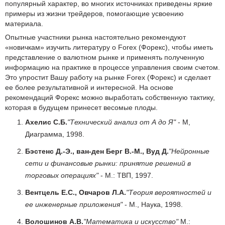
популярный характер, во многих источниках приведены яркие
примеры из жизни трейдеров, помогающие усвоению
материала.
Опытные участники рынка настоятельно рекомендуют
«новичкам» изучить литературу о Forex (Форекс), чтобы иметь
представление о валютном рынке и применять полученную
информацию на практике в процессе управления своим счетом.
Это упростит Вашу работу на рынке Forex (Форекс) и сделает
ее более результативной и интересной. На основе
рекомендаций Форекс можно выработать собственную тактику,
которая в будущем принесет весомые плоды.
Ахелис С.Б.
"Технический анализ от А до Я"
- М,
Диаграмма, 1998.
Бэстенс Д.-Э., ван-ден Берг В.-М., Вуд Д.
"Нейронные
сети и финансовые рынки: принятие решений в
торговых операциях"
- М.: ТВП, 1997.
Вентцель Е.С., Овчаров Л.А.
"Теория вероятностей и
ее инженерные приложения"
- М., Наука, 1998.
Волошинов А.В.
"Математика и искусство"
М.: