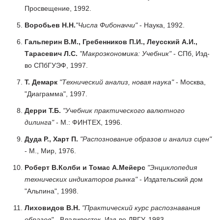
Просвещение, 1992.
Воробьев Н.Н.
"Числа Фибоначчи"
- Наука, 1992.
Гальперин В.М., Гребенников П.И., Леусский А.И.,
Тарасевич Л.С.
"Макроэкономика: Учебник"
- СПб, Изд-
во СПбГУЭФ, 1997.
Т. Демарк
"Технический анализ, новая наука"
- Москва,
"Диаграмма", 1997.
Дерри Т.Б.
"Учебник практического валютного
дилинга"
- М.: ФИНТЕХ, 1996.
Дуда Р., Харт П.
"Распознование образов и анализ сцен"
- М., Мир, 1976.
Роберт В.Колби и Томас А.Мейерс
"Энциклопедия
технических индикаторов рынка"
- Издательский дом
"Альпина", 1998.
Лиховидов В.Н.
"Практический курс распознавания
образов"
- Владивосток, Изд-во ДВГУ, 1983.