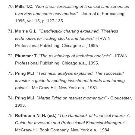
Mills T.C.
"Non-linear forecasting of financial time series: an
overview and some new models"
- Journal of Forecasting,
1996, vol. 15, p. 127-135.
Morris G.L.
"Candlestick charting explained. Timeless
techniques for trading stocks and futures"
- IRWIN
Professional Publishing, Chicago e.a., 1995.
Plummer T.
"The psychology of technical analysis"
- IRWIN
Professional Publishing, Chicago e.a., 1995.
Pring M.J.
"Technical analysis explained. The successful
investor`s guide to spotting investment trends and turning
points"
- Mc Graw-Hill, New York e.a., 1981.
Pring M.J.
"Martin Pring on market momentum"
- Gloucester,
1993.
Rothstein N. H. (ed.)
"The Handbook of Financial Future. A
Guide for Investors and Professional Financial Managers"
-
McGraw-Hill Book Company, New York e.a., 1984.