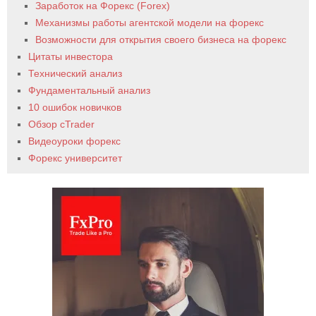
Заработок на Форекс (Forex)
Механизмы работы агентской модели на форекс
Возможности для открытия своего бизнеса на форекс
Цитаты инвестора
Технический анализ
Фундаментальный анализ
10 ошибок новичков
Обзор cTrader
Видеоуроки форекс
Форекс университет