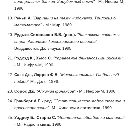
центральных банков. Зарубежный опыт"
- М.: Инфра-М,
1996.
Реньи А.
"Вариации на тему Фибоначчи. Трилогия о
математике"
- М.: Мир, 1980.
Рудько-Силиванов В.В. (ред.).
"Банковские системы
стран Азиатско-Тихоокеанского региона"
-
Владивосток, Дальнаука, 1995.
Рэдхэд К., Хьюс С.
"Управление финансовыми рисками"
- М.: Инфра-М, 1996.
Сакс Дж., Ларрен Ф.Б.
"Макроэкономика. Глобальный
подход"
М.: Дело, 1996.
Сорос Дж.
"Алхимия финансов"
- М.: Инфра-М, 1996.
Гранберг А.Г. - ред.
"Статистическое моделирование и
прогнозирование"
- М.: Финансы и статистика, 1990.
Уидроу Б., Стирнз С.
"Адаптивная обработка сигналов"
- М.: Радио и связь, 1998.