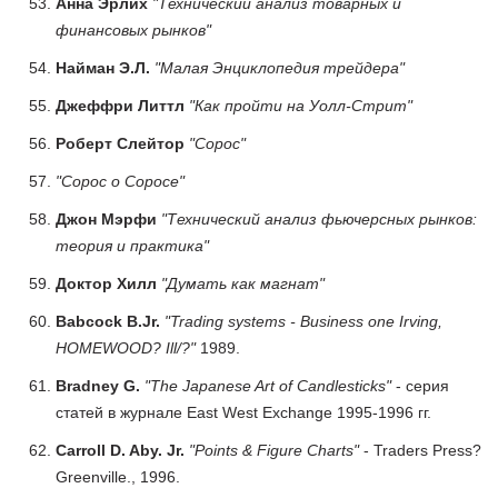
Анна Эрлих
"Технический анализ товарных и
финансовых рынков"
Найман Э.Л.
"Малая Энциклопедия трейдера"
Джеффри Литтл
"Как пройти на Уолл-Стрит"
Роберт Слейтор
"Сорос"
"Сорос о Соросе"
Джон Мэрфи
"Технический анализ фьючерсных рынков:
теория и практика"
Доктор Хилл
"Думать как магнат"
Babcock B.Jr.
"Trading systems - Business one Irving,
HOMEWOOD? Ill/?"
1989.
Bradney G.
"The Japanese Art of Candlesticks"
- серия
статей в журнале East West Exchange 1995-1996 гг.
Carroll D. Aby. Jr.
"Points & Figure Charts"
- Traders Press?
Greenville., 1996.