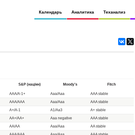
Календарь
Аналитика
Теханализ
S&P (нац/ин)
Moody's
Fitch
AAA/A-1+
Aaa/Aaa
AAA stable
AAA/AAA
Aaa/Aaa
AAA stable
A+/A-1
A1/Aa3
A+ stable
АА+/АА+
Aaa negative
AAA stable
AA/AA
Aaa/Aaa
AA stable
AAA/AAA
Aaa/Aaa
AAA stable