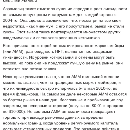
меньшей степени.
Аврамовиц также отметила сужение спредов и рост ликвидности
по самым популярным инструментам для каждой страны с
2004-го. Она сделала заключение, что, несмотря на все свои
недостатки, «как минимум, с его присутствием, рынки не стали
хуже». Этот вывод также подтверждается множеством других
академических и специализированных источников.
Есть причина, по которой автоматизированные маркет-мейкры
(или АММ), разновидность HFT, являются поставщиками
ликвидности. Их уровни котирования и отмены могут быть
высоки, но пока они не предложат лучшую цену на рынке, они
остаются вне потока заявок.
Некоторые указывают на то, что на АММ в меньшей степени
можно полагаться, чем на традиционных маркет-мейкеров, и
что их ликвидность быстро испарилась 6-го мая 2010-го, во
время флеш-крэш. На самом же деле некоторые АММ остаются
за бортом рынка в наши дни, бесславные и пребывающие под
запретом, за неверные котировки (покупка по $0.01 и продажа
по $10'000). Но системы АММ автоматически прекращают
торговлю при выходе рыночных данных за пределы
нормальных границ, когда уровень регулируемого капитала
достигает установленных пределов. Это разумные действия.