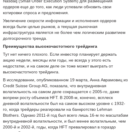
Nasdaq (Small Order Execution System) для размещения
ордеров еще до того, как люди успевали обновить свои
котировки спроса и предложения.
Увеличение скорости информации и исполнения ордеров
всегда были целью рынков, а текущая рыночная
инфраструктура является не более чем логическим развитием
долгосрочного тренда.
Преимущества высокочастотного трейдинга
Тут нет ничего плохого. Если инвестор планирует держать
акцию недели, месяцы или годы, не всегда у этого есть
недостатки, и на самом деле он тоже может выиграть от
высокочастотного трейдинга.
В исследовании, опубликованном 19 марта, Анна Аврамовиц из
Credit Suisse Group AG, показала, что внутридневная
волатильность на самом деле сокращается с 2005-го, даже
вопреки росту объемов HFT. В 2008-м, конечно, всплеск
дневной волатильности был на самом высоком уровне с 1932-
го, когда трейдеры реагировали на банкротство Lehman
Btothers. Однако 2011-й год был всего лишь 16-м по масштабам
внутридневной волатильности, и был менее волатильным, чем
2000-й и 2002-й, годы, когда HFT превалировал в гораздо