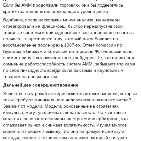
Если бы АММ продолжали торговлю, они бы подверглись
критике за непринятие подходящего уровня риска.
Вдобавок, после нескольких минут анализа, менеджеры
отреагировали на флеш-крэш, быстро перезапустив свои
торговые системы и приведя рынок к восстановлению всего за
полчаса – в противовес году, который потребовался на
восстановление после краха 1987-го. Отчет Комиссии по
Бумагам и Биржам и Комиссии по торговле Фьючерсами явно
снимает вину с высокочастотных трейдеров. Те, кто ставят под
сомнение работоспособность систем АММ, забывают, что сама
по себе ликвидность всегда была быстрым и неуловимым
товаром на наших рынках.
Дальнейшее совершенствование
Являются ли угрозой эзотерические квантовые модели, которые
также требуют минимального человеческого вмешательства?
Зависит от модели. Модели, основанные на стратегиях
импульса, могут увеличивать волатильность. Но квантовые
модели в основном основаны на стратегиях арбитража, что
сглаживает рынки и снижает волатильность. Изучая многие
модели, я пришел к выводу, что они напрямую используют
методы, схожие с техническим анализом, который я изучал