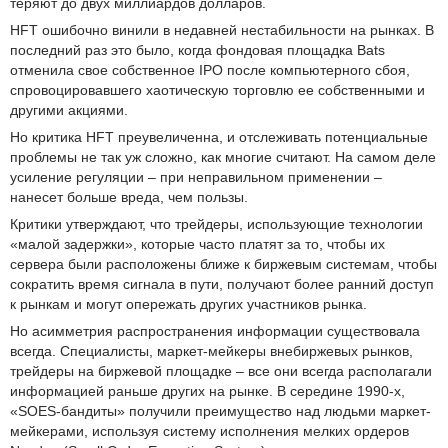
теряют до двух миллиардов долларов.
HFT ошибочно винили в недавней нестабильности на рынках. В
последний раз это было, когда фондовая площадка Bats
отменила свое собственное IPO после компьютерного сбоя,
спровоцировавшего хаотическую торговлю ее собственными и
другими акциями.
Но критика HFT преувеличенна, и отслеживать потенциальные
проблемы не так уж сложно, как многие считают. На самом деле
усиление регуляции – при неправильном применении –
нанесет больше вреда, чем пользы.
Критики утверждают, что трейдеры, использующие технологии
«малой задержки», которые часто платят за то, чтобы их
сервера были расположены ближе к биржевым системам, чтобы
сократить время сигнала в пути, получают более ранний доступ
к рынкам и могут опережать других участников рынка.
Но асимметрия распространения информации существовала
всегда. Специалисты, маркет-мейкеры внебиржевых рынков,
трейдеры на биржевой площадке – все они всегда располагали
информацией раньше других на рынке. В середине 1990-х,
«SOES-бандиты» получили преимущество над людьми маркет-
мейкерами, используя систему исполнения мелких ордеров