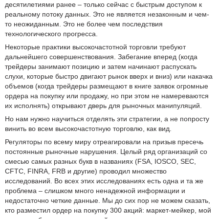
десятилетиями ранее – только сейчас с быстрым доступом к
реальному потоку данных. Это не является незаконным и чем-
то неожиданным. Это не более чем последствия
технологического прогресса.
Некоторые практики высокочастотной торговли требуют
дальнейшего совершенствования. Забегание вперед (когда
трейдеры занимают позицию и затем начинают распускать
слухи, которые быстро двигают рынок вверх и вниз) или накачка
объемов (когда трейдеры размещают в книге заявок огромные
ордера на покупку или продажу, но при этом не намереваются
их исполнять) открывают дверь для рыночных манипуляций.
Но нам нужно научиться отделять эти стратегии, а не попросту
винить во всем высокочастотную торговлю, как вид.
Регуляторы по всему миру отреагировали на призыв пресечь
постоянные рыночные нарушения. Целый ряд организаций со
смесью самых разных букв в названиях (FSA, IOSCO, SEC,
CFTC, FINRA, FRB и другие) проводил множество
исследований. Во всех этих исследованиях есть одна и та же
проблема – слишком много ненадежной информации и
недостаточно четкие данные. Мы до сих пор не можем сказать,
кто разместил ордер на покупку 300 акций: маркет-мейкер, мой