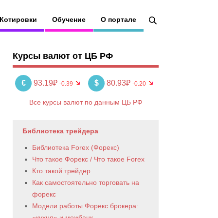
Котировки
Обучение
О портале
Курсы валют от ЦБ РФ
€
93.19₽
$
80.93₽
-0.39
-0.20
Все курсы валют по данным ЦБ РФ
Библиотека трейдера
Библиотека Forex (Форекс)
Что такое Форекс / Что такое Forex
Кто такой трейдер
Как самостоятельно торговать на
форекс
Модели работы Форекс брокера:
«кухня» и межбанк