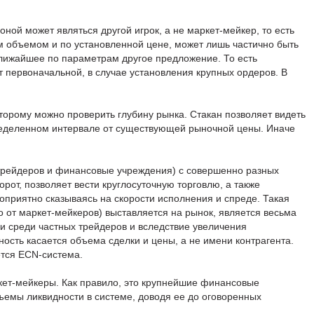
оной может являться другой игрок, а не маркет-мейкер, то есть
 объемом и по установленной цене, может лишь частично быть
ближайшее по параметрам другое предложение. То есть
т первоначальной, в случае установления крупных ордеров. В
которому можно проверить глубину рынка. Стакан позволяет видеть
пределенном интервале от существующей рыночной цены. Иначе
трейдеров и финансовые учреждения) с совершенно разных
орот, позволяет вести круглосуточную торговлю, а также
гоприятно сказываясь на скорости исполнения и спреде. Такая
ко от маркет-мейкеров) выставляется на рынок, является весьма
ли среди частных трейдеров и вследствие увеличения
чность касается объема сделки и цены, а не имени контрагента.
тся ECN-система.
ркет-мейкеры. Как правило, это крупнейшие финансовые
емы ликвидности в системе, доводя ее до оговоренных