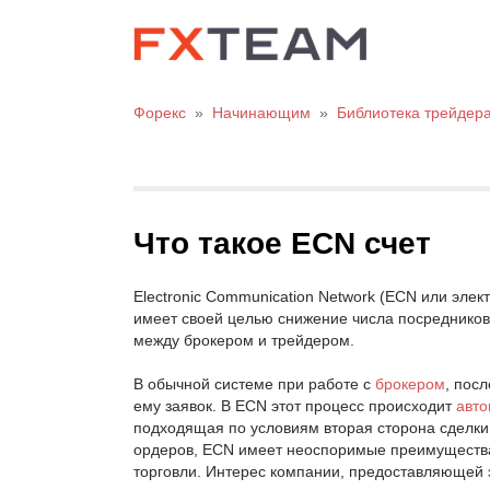
Форекс
»
Начинающим
»
Библиотека трейдер
Что такое ECN счет
Electronic Communication Network (ECN или эле
имеет своей целью снижение числа посредников 
между брокером и трейдером.
В обычной системе при работе с
брокером
, пос
ему заявок. В ECN этот процесс происходит
авто
подходящая по условиям вторая сторона сделки.
ордеров, ECN имеет неоспоримые преимущества:
торговли. Интерес компании, предоставляющей эт