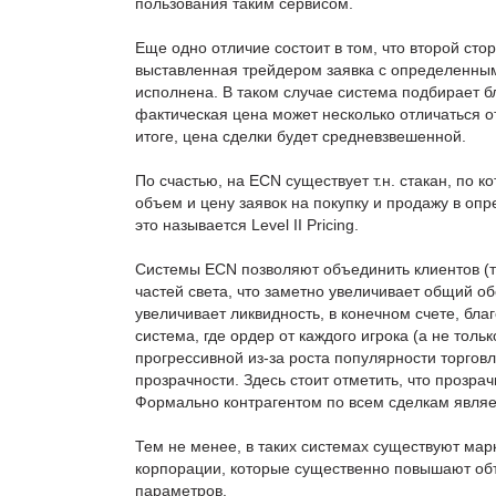
пользования таким сервисом.
Еще одно отличие состоит в том, что второй стор
выставленная трейдером заявка с определенным
исполнена. В таком случае система подбирает 
фактическая цена может несколько отличаться о
итоге, цена сделки будет средневзвешенной.
По счастью, на ECN существует т.н. стакан, по 
объем и цену заявок на покупку и продажу в о
это называется Level II Pricing.
Системы ECN позволяют объединить клиентов (
частей света, что заметно увеличивает общий об
увеличивает ликвидность, в конечном счете, бла
система, где ордер от каждого игрока (а не толь
прогрессивной из-за роста популярности торгов
прозрачности. Здесь стоит отметить, что прозра
Формально контрагентом по всем сделкам являе
Тем не менее, в таких системах существуют ма
корпорации, которые существенно повышают объ
параметров.