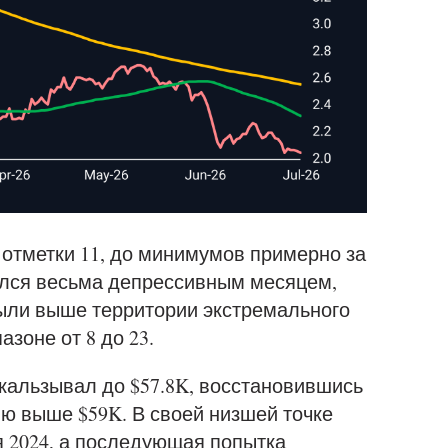
отметки 11, до минимумов примерно за
ался весьма депрессивным месяцем,
были выше территории экстремального
азоне от 8 до 23.
скальзывал до $57.8K, восстановившись
ю выше $59K. В своей низшей точке
 2024, а последующая попытка