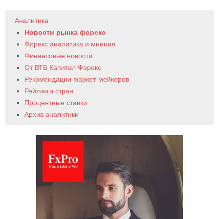
Аналитика
Новости рынка форекс
Форекс аналитика и мнения
Финансовые новости
От ВТБ Капитал Форекс
Рекомендации маркет-мейкеров
Рейтинги стран
Процентные ставки
Архив аналитики