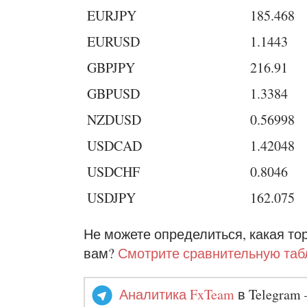
EURJPY
185.468
EURUSD
1.1443
GBPJPY
216.91
GBPUSD
1.3384
NZDUSD
0.56998
USDCAD
1.42048
USDCHF
0.8046
USDJPY
162.075
Не можете определиться, какая т
вам?
Смотрите сравнительную таб
Аналитика FxTeam
в Telegram 