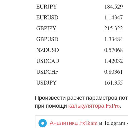
EURJPY
184.529
EURUSD
1.14347
GBPJPY
215.322
GBPUSD
1.33484
NZDUSD
0.57068
USDCAD
1.42032
USDCHF
0.80361
USDJPY
161.355
Произвести расчет параметров по
при помощи
калькулятора FxPro
.
Аналитика FxTeam
в Telegram 