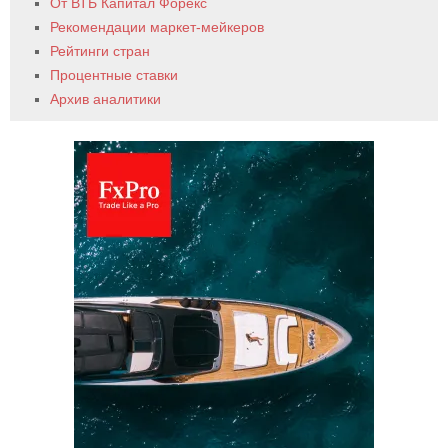
От ВТБ Капитал Форекс
Рекомендации маркет-мейкеров
Рейтинги стран
Процентные ставки
Архив аналитики