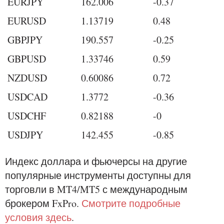
EURJPY
162.006
-0.37
EURUSD
1.13719
0.48
GBPJPY
190.557
-0.25
GBPUSD
1.33746
0.59
NZDUSD
0.60086
0.72
USDCAD
1.3772
-0.36
USDCHF
0.82188
-0
USDJPY
142.455
-0.85
Индекс доллара и фьючерсы на другие
популярные инструменты доступны для
торговли в MT4/MT5 с международным
брокером FxPro.
Смотрите подробные
условия здесь
.