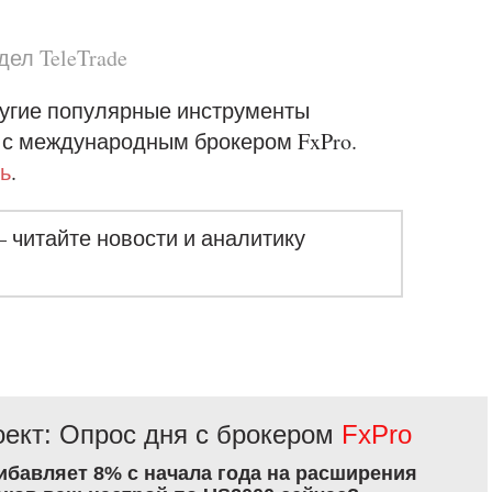
ел TeleTrade
угие популярные инструменты
 с международным брокером FxPro.
ь
.
– читайте новости и аналитику
ект: Опрос дня с брокером
FxPro
рибавляет 8% с начала года на расширения