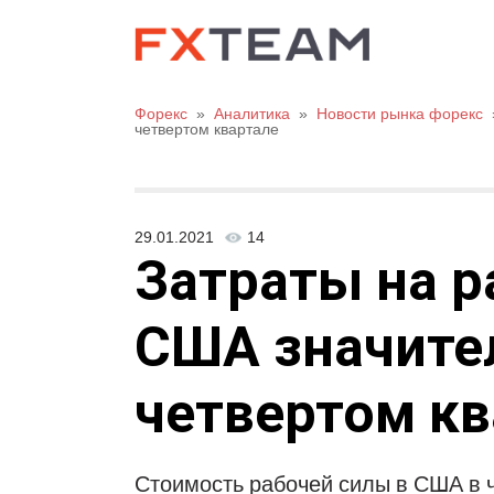
Форекс
»
Аналитика
»
Новости рынка форекс
четвертом квартале
29.01.2021
14
Затраты на р
США значите
четвертом кв
Стоимость рабочей силы в США в 