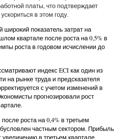
работной платы, что подтверждает
ускориться в этом году.
й широкий показатель затрат на
ошлом квартале после роста на 0,5% в
емпы роста в годовом исчислении до
сматривают индекс ECI как один из
и на рынке труда и предсказателя
орректируется с учетом изменений в
 Экономисты прогнозировали рост
вартале.
 после роста на 0,4% в третьем
 обусловлен частным сектором. Прибыль
т увеличению в третьем квартале.