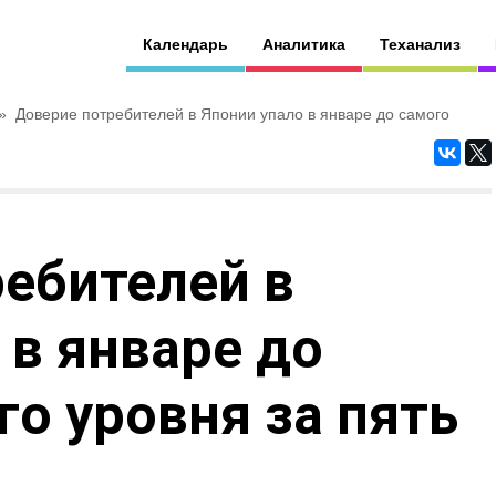
Календарь
Аналитика
Теханализ
»
Доверие потребителей в Японии упало в январе до самого
ебителей в
 в январе до
го уровня за пять