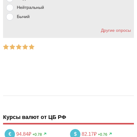
Нейтральный
Бычий
Другие опросы
Курсы валют от ЦБ РФ
€
94.84₽
$
82.17₽
+0.78
+0.76