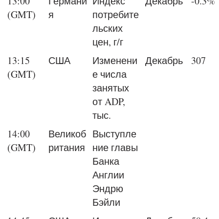
13:00
Германи
Индекс
Декабрь
-0.3%
(GMT)
я
потребите
льских
цен, г/г
13:15
США
Изменени
Декабрь
307
(GMT)
е числа
занятых
от ADP,
тыс.
14:00
Великоб
Выступле
(GMT)
ритания
ние главы
Банка
Англии
Эндрю
Бэйли