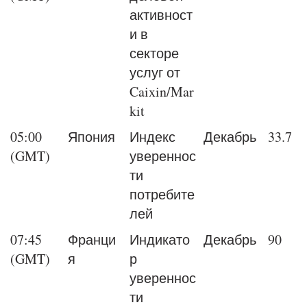
активност
и в
секторе
услуг от
Caixin/Mar
kit
05:00
Япония
Индекс
Декабрь
33.7
(GMT)
увереннос
ти
потребите
лей
07:45
Франци
Индикато
Декабрь
90
(GMT)
я
р
увереннос
ти