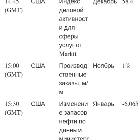
14:45
США
Индекс
Декабрь
58.4
(GMT)
деловой
активност
и для
сферы
услуг от
Markit
15:00
США
Производ
Ноябрь
1%
(GMT)
ственные
заказы, м/
м
15:30
США
Изменени
Январь
-6.065
(GMT)
е запасов
нефти по
данным
министерс