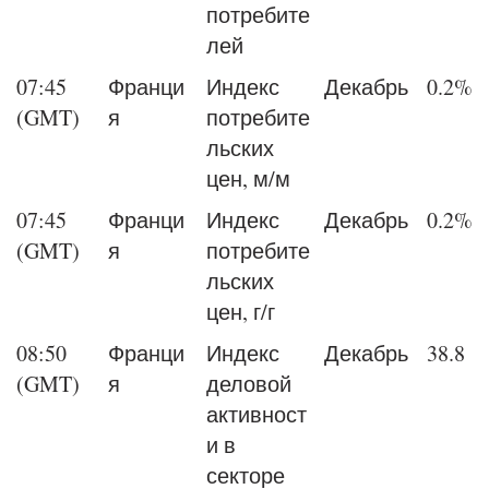
потребите
лей
07:45
Франци
Индекс
Декабрь
0.2%
(GMT)
я
потребите
льских
цен, м/м
07:45
Франци
Индекс
Декабрь
0.2%
(GMT)
я
потребите
льских
цен, г/г
08:50
Франци
Индекс
Декабрь
38.8
(GMT)
я
деловой
активност
и в
секторе