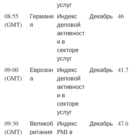
услуг
08:55
Германи
Индекс
Декабрь
46
(GMT)
я
деловой
активност
и в
секторе
услуг
09:00
Еврозон
Индекс
Декабрь
41.7
(GMT)
а
деловой
активност
и в
секторе
услуг
09:30
Великоб
Индекс
Декабрь
47.6
(GMT)
ритания
PMI в