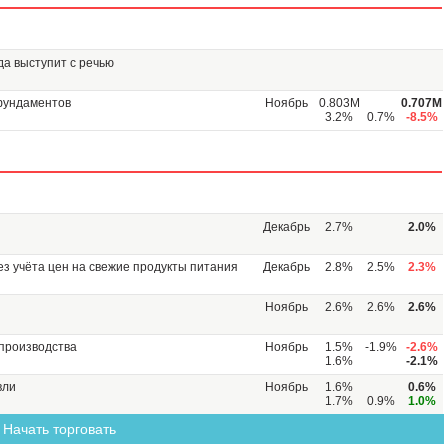
да выступит с речью
фундаментов
Ноябрь
0.803M
0.707M
3.2%
0.7%
-8.5%
Декабрь
2.7%
2.0%
ез учёта цен на свежие продукты питания
Декабрь
2.8%
2.5%
2.3%
Ноябрь
2.6%
2.6%
2.6%
производства
Ноябрь
1.5%
-1.9%
-2.6%
1.6%
-2.1%
вли
Ноябрь
1.6%
0.6%
1.7%
0.9%
1.0%
Начать торговать