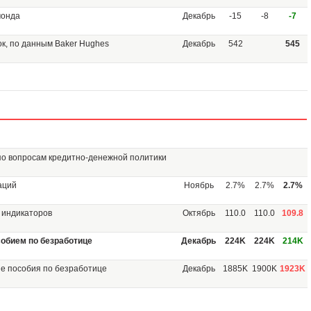
монда
Декабрь
-15
-8
-7
к, по данным Baker Hughes
Декабрь
542
545
по вопросам кредитно-денежной политики
аций
Ноябрь
2.7%
2.7%
2.7%
 индикаторов
Октябрь
110.0
110.0
109.8
обием по безработице
Декабрь
224K
224K
214K
ие пособия по безработице
Декабрь
1885K
1900K
1923K