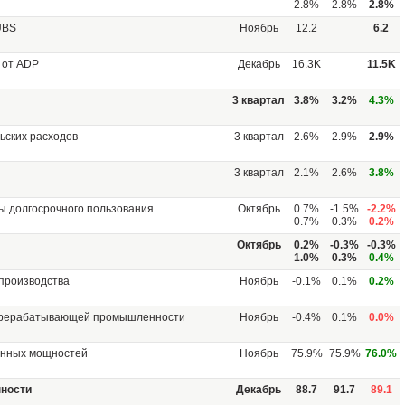
2.8%
2.8%
2.8%
UBS
Ноябрь
12.2
6.2
 от ADP
Декабрь
16.3K
11.5K
3 квартал
3.8%
3.2%
4.3%
ьских расходов
3 квартал
2.6%
2.9%
2.9%
3 квартал
2.1%
2.6%
3.8%
ы долгосрочного пользования
Октябрь
0.7%
-1.5%
-2.2%
0.7%
0.3%
0.2%
Октябрь
0.2%
-0.3%
-0.3%
1.0%
0.3%
0.4%
производства
Ноябрь
-0.1%
0.1%
0.2%
ерерабатывающей промышленности
Ноябрь
-0.4%
0.1%
0.0%
енных мощностей
Ноябрь
75.9%
75.9%
76.0%
нности
Декабрь
88.7
91.7
89.1