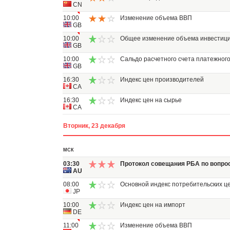
CN
10:00
Изменение объема ВВП
GB
10:00
Общее изменение объема инвестиц
GB
10:00
Сальдо расчетного счета платежног
GB
16:30
Индекс цен производителей
CA
16:30
Индекс цен на сырье
CA
Вторник, 23 декабря
МСК
03:30
Протокол совещания РБА по вопро
AU
08:00
Основной индекс потребительских ц
JP
10:00
Индекс цен на импорт
DE
11:00
Изменение объема ВВП