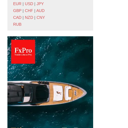
EUR
|
USD
|
JPY
GBP
|
CHF
|
AUD
CAD
|
NZD
|
CNY
RUB