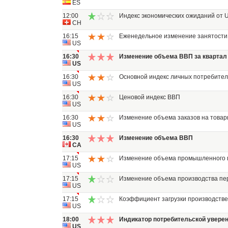
ES
12:00
Индекс экономических ожиданий от 
CH
16:15
Еженедельное изменение занятости
US
16:30
Изменение объема ВВП за квартал
US
16:30
Основной индекс личных потребител
US
16:30
Ценовой индекс ВВП
US
16:30
Изменение объема заказов на товар
US
16:30
Изменение объема ВВП
CA
17:15
Изменение объема промышленного 
US
17:15
Изменение объема производства п
US
17:15
Коэффициент загрузки производств
US
18:00
Индикатор потребительской увере
US