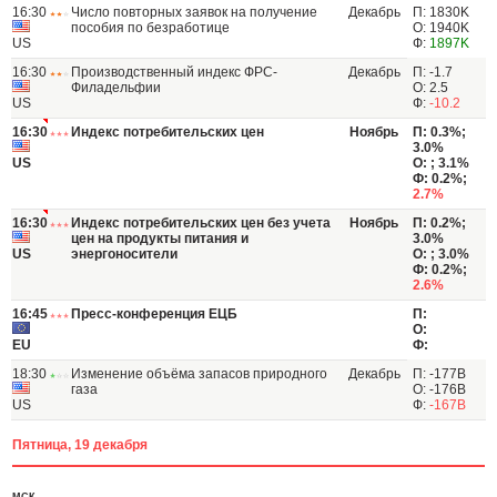
16:30
Число повторных заявок на получение
Декабрь
П: 1830K
пособия по безработице
О: 1940K
US
Ф:
1897K
16:30
Производственный индекс ФРС-
Декабрь
П: -1.7
Филадельфии
О: 2.5
US
Ф:
-10.2
16:30
Индекс потребительских цен
Ноябрь
П: 0.3%;
3.0%
US
О: ; 3.1%
Ф: 0.2%;
2.7%
16:30
Индекс потребительских цен без учета
Ноябрь
П: 0.2%;
цен на продукты питания и
3.0%
US
энергоносители
О: ; 3.0%
Ф: 0.2%;
2.6%
16:45
Пресс-конференция ЕЦБ
П:
О:
EU
Ф:
18:30
Изменение объёма запасов природного
Декабрь
П: -177B
газа
О: -176B
US
Ф:
-167B
Пятница, 19 декабря