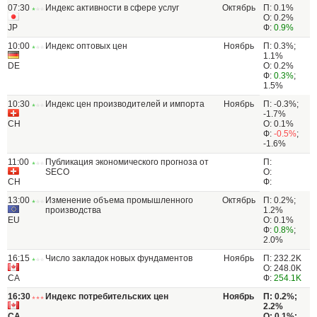
07:30
Индекс активности в сфере услуг
Октябрь
П: 0.1%
О: 0.2%
JP
Ф:
0.9%
10:00
Индекс оптовых цен
Ноябрь
П: 0.3%;
1.1%
DE
О: 0.2%
Ф:
0.3%
;
1.5%
10:30
Индекс цен производителей и импорта
Ноябрь
П: -0.3%;
-1.7%
CH
О: 0.1%
Ф:
-0.5%
;
-1.6%
11:00
Публикация экономического прогноза от
П:
SECO
О:
CH
Ф:
13:00
Изменение объема промышленного
Октябрь
П: 0.2%;
производства
1.2%
EU
О: 0.1%
Ф:
0.8%
;
2.0%
16:15
Число закладок новых фундаментов
Ноябрь
П: 232.2K
О: 248.0K
CA
Ф:
254.1K
16:30
Индекс потребительских цен
Ноябрь
П: 0.2%;
2.2%
CA
О: 0.1%;