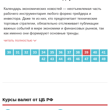
Календарь экономических новостей — неотъемлемая часть
рабочего инструментария любого форекс-трейдера и
инвестора. Даже те из них, кто предпочитает технические
торговые стратегии, обязательно отслеживает публикации
важных событий в мире экономики и финансовых рынков, так
как именно они формируют основные тренды.
читать полностью
30
31
32
33
34
35
36
37
38
39
40
41
42
43
44
45
46
47
48
49
Курсы валют от ЦБ РФ