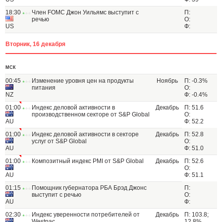
18:30
Член FOMC Джон Уильямс выступит с
П:
речью
О:
US
Ф:
Вторник, 16 декабря
МСК
00:45
Изменение уровня цен на продукты
Ноябрь
П: -0.3%
питания
О:
NZ
Ф: -0.4%
01:00
Индекс деловой активности в
Декабрь
П: 51.6
производственном секторе от S&P Global
О:
AU
Ф: 52.2
01:00
Индекс деловой активности в секторе
Декабрь
П: 52.8
услуг от S&P Global
О:
AU
Ф: 51.0
01:00
Композитный индекс PMI от S&P Global
Декабрь
П: 52.6
О:
AU
Ф: 51.1
01:15
Помощник губернатора РБА Брэд Джонс
П:
выступит с речью
О:
AU
Ф:
02:30
Индекс уверенности потребителей от
Декабрь
П: 103.8;
Westpac
12.8%