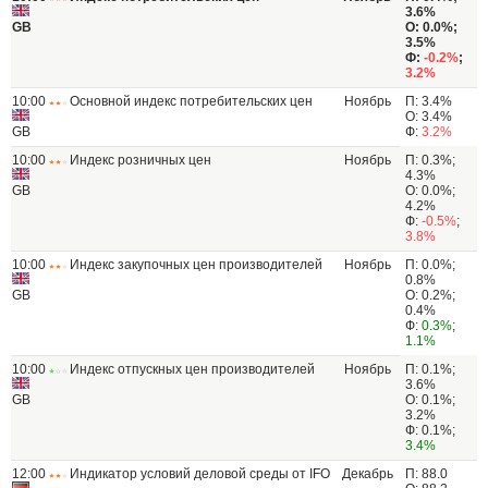
3.6%
GB
О: 0.0%;
3.5%
Ф:
-0.2%
;
3.2%
10:00
Основной индекс потребительских цен
Ноябрь
П: 3.4%
О: 3.4%
GB
Ф:
3.2%
10:00
Индекс розничных цен
Ноябрь
П: 0.3%;
4.3%
GB
О: 0.0%;
4.2%
Ф:
-0.5%
;
3.8%
10:00
Индекс закупочных цен производителей
Ноябрь
П: 0.0%;
0.8%
GB
О: 0.2%;
0.4%
Ф:
0.3%
;
1.1%
10:00
Индекс отпускных цен производителей
Ноябрь
П: 0.1%;
3.6%
GB
О: 0.1%;
3.2%
Ф: 0.1%;
3.4%
12:00
Индикатор условий деловой среды от IFO
Декабрь
П: 88.0