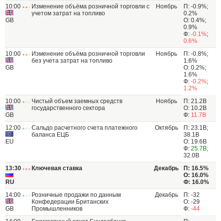
10:00
Изменение объёма розничной торговли с
Ноябрь
П: -0.9%;
учетом затрат на топливо
0.2%
GB
О: 0.4%;
0.9%
Ф:
-0.1%
;
0.6%
10:00
Изменение объёма розничной торговли
Ноябрь
П: -0.8%;
без учета затрат на топливо
1.6%
GB
О: 0.2%;
1.6%
Ф:
-0.2%
;
1.2%
10:00
Чистый объем заемных средств
Ноябрь
П: 21.2B
государственного сектора
О: 10.2B
GB
Ф:
11.7B
12:00
Сальдо расчетного счета платежного
Октябрь
П: 23.1B;
баланса ЕЦБ
38.1B
EU
О: 19.6B
Ф:
25.7B
;
32.0B
13:30
Ключевая ставка
Декабрь
П: 16.5%
О: 16.0%
RU
Ф: 16.0%
14:00
Розничные продажи по данным
Декабрь
П: -32
Конфедерации Британских
О: -29
GB
Промышленников
Ф:
-44