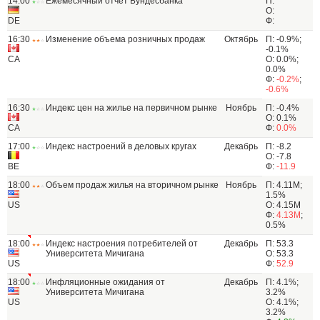
14:00
Ежемесячный отчет Бундесбанка
П:
О:
DE
Ф:
16:30
Изменение объема розничных продаж
Октябрь
П: -0.9%;
-0.1%
CA
О: 0.0%;
0.0%
Ф:
-0.2%
;
-0.6%
16:30
Индекс цен на жилье на первичном рынке
Ноябрь
П: -0.4%
О: 0.1%
CA
Ф:
0.0%
17:00
Индекс настроений в деловых кругах
Декабрь
П: -8.2
О: -7.8
BE
Ф:
-11.9
18:00
Объем продаж жилья на вторичном рынке
Ноябрь
П: 4.11M;
1.5%
US
О: 4.15M
Ф:
4.13M
;
0.5%
18:00
Индекс настроения потребителей от
Декабрь
П: 53.3
Университета Мичигана
О: 53.3
US
Ф:
52.9
18:00
Инфляционные ожидания от
Декабрь
П: 4.1%;
Университета Мичигана
3.2%
US
О: 4.1%;
3.2%