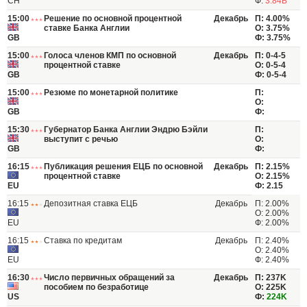
CH
Ф:
3.84B
15:00
Решение по основной процентной
Декабрь
П: 4.00%
ставке Банка Англии
О: 3.75%
GB
Ф: 3.75%
15:00
Голоса членов КМП по основной
Декабрь
П: 0-4-5
процентной ставке
О: 0-5-4
GB
Ф: 0-5-4
15:00
Резюме по монетарной политике
П:
О:
GB
Ф:
15:30
Губернатор Банка Англии Эндрю Бэйли
П:
выступит с речью
О:
GB
Ф:
16:15
Публикация решения ЕЦБ по основной
Декабрь
П: 2.15%
процентной ставке
О: 2.15%
EU
Ф: 2.15
16:15
Депозитная ставка ЕЦБ
Декабрь
П: 2.00%
О: 2.00%
EU
Ф: 2.00%
16:15
Ставка по кредитам
Декабрь
П: 2.40%
О: 2.40%
EU
Ф: 2.40%
16:30
Число первичных обращений за
Декабрь
П: 237K
пособием по безработице
О: 225K
US
Ф:
224K