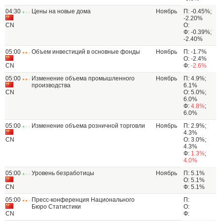
04:30
Цены на новые дома
Ноябрь
П: -0.45%;
-2.20%
CN
О:
Ф: -0.39%;
-2.40%
05:00
Объем инвестиций в основные фонды
Ноябрь
П: -1.7%
О: -2.4%
CN
Ф:
-2.6%
05:00
Изменение объема промышленного
Ноябрь
П: 4.9%;
производства
6.1%
CN
О: 5.0%;
6.0%
Ф:
4.8%
;
6.0%
05:00
Изменение объема розничной торговли
Ноябрь
П: 2.9%;
4.3%
CN
О: 3.0%;
4.3%
Ф:
1.3%
;
4.0%
05:00
Уровень безработицы
Ноябрь
П: 5.1%
О: 5.1%
CN
Ф: 5.1%
05:00
Пресс-конференция Национального
П:
Бюро Статистики
О:
CN
Ф: