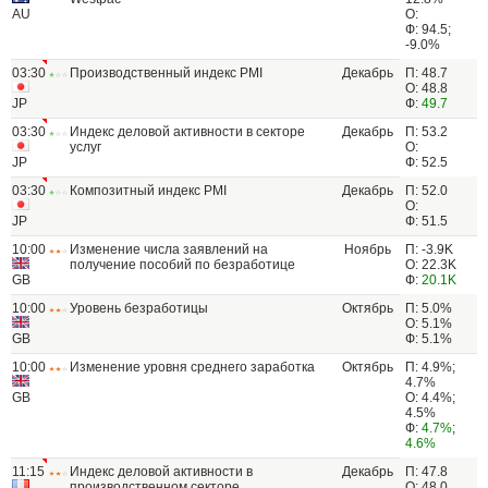
AU
О:
Ф: 94.5;
-9.0%
03:30
Производственный индекс PMI
Декабрь
П: 48.7
О: 48.8
JP
Ф:
49.7
03:30
Индекс деловой активности в секторе
Декабрь
П: 53.2
услуг
О:
JP
Ф: 52.5
03:30
Композитный индекс PMI
Декабрь
П: 52.0
О:
JP
Ф: 51.5
10:00
Изменение числа заявлений на
Ноябрь
П: -3.9K
получение пособий по безработице
О: 22.3K
GB
Ф:
20.1K
10:00
Уровень безработицы
Октябрь
П: 5.0%
О: 5.1%
GB
Ф: 5.1%
10:00
Изменение уровня среднего заработка
Октябрь
П: 4.9%;
4.7%
GB
О: 4.4%;
4.5%
Ф:
4.7%
;
4.6%
11:15
Индекс деловой активности в
Декабрь
П: 47.8
производственном секторе
О: 48.0