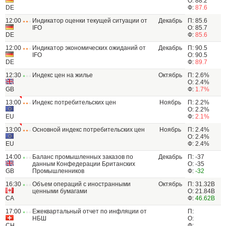
О: 88.2
DE
Ф:
87.6
12:00
Индикатор оценки текущей ситуации от
Декабрь
П: 85.6
IFO
О: 85.7
DE
Ф:
85.6
12:00
Индикатор экономических ожиданий от
Декабрь
П: 90.5
IFO
О: 90.5
DE
Ф:
89.7
12:30
Индекс цен на жилье
Октябрь
П: 2.6%
О: 2.4%
GB
Ф:
1.7%
13:00
Индекс потребительских цен
Ноябрь
П: 2.2%
О: 2.2%
EU
Ф:
2.1%
13:00
Основной индекс потребительских цен
Ноябрь
П: 2.4%
О: 2.4%
EU
Ф: 2.4%
14:00
Баланс промышленных заказов по
Декабрь
П: -37
данным Конфедерации Британских
О: -35
GB
Промышленников
Ф:
-32
16:30
Объем операций с иностранными
Октябрь
П: 31.32B
ценными бумагами
О: 21.84B
CA
Ф:
46.62B
17:00
Ежеквартальный отчет по инфляции от
П:
НБШ
О:
CH
Ф: