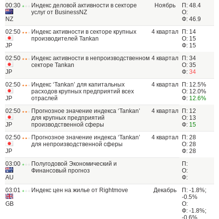
00:30
Индекс деловой активности в секторе
Ноябрь
П: 48.4
услуг от BusinessNZ
О:
NZ
Ф: 46.9
02:50
Индекс активности в секторе крупных
4 квартал
П: 14
производителей Tankan
О: 15
JP
Ф: 15
02:50
Индекс активности в непроизводственном
4 квартал
П: 34
секторе Tankan
О: 35
JP
Ф:
34
02:50
Индекс ‘Tankan’ для капитальных
4 квартал
П: 12.5%
расходов крупных предприятий всех
О: 12.0%
JP
отраслей
Ф:
12.6%
02:50
Прогнозное значение индекса ‘Tankan’
4 квартал
П: 12
для крупных предприятий
О: 13
JP
производственной сферы
Ф:
15
02:50
Прогнозное значение индекса ‘Tankan’
4 квартал
П: 28
для непроизводственной сферы
О: 28
JP
Ф: 28
03:00
Полугодовой Экономический и
П:
Финансовый прогноз
О:
AU
Ф:
03:01
Индекс цен на жилье от Rightmove
Декабрь
П: -1.8%;
-0.5%
GB
О:
Ф: -1.8%;
-0.6%