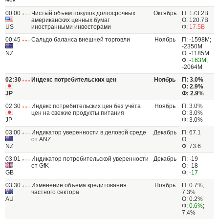
МСК
00:00
Чистый объем покупок долгосрочных
Октябрь
П: 173.2B
американских ценных бумаг
О: 120.7B
US
иностранными инвесторами
Ф:
17.5B
00:45
Сальдо баланса внешней торговли
Ноябрь
П: -1598M;
-2350M
NZ
О: -1185M
Ф:
-163M
;
-2064M
02:30
Индекс потребительских цен
Ноябрь
П: 3.0%
О: 2.9%
JP
Ф: 2.9%
02:30
Индекс потребительских цен без учёта
Ноябрь
П: 3.0%
цен на свежие продукты питания
О: 3.0%
JP
Ф: 3.0%
03:00
Индикатор уверенности в деловой среде
Декабрь
П: 67.1
от ANZ
О:
NZ
Ф: 73.6
03:01
Индикатор потребительской уверенности
Декабрь
П: -19
от GfK
О: -18
GB
Ф:
-17
03:30
Изменение объема кредитования
Ноябрь
П: 0.7%;
частного сектора
7.3%
AU
О: 0.2%
Ф:
0.6%
;
7.4%