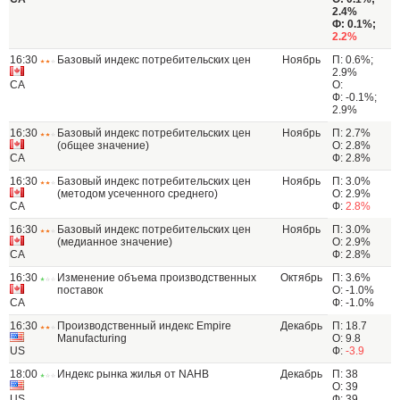
2.4%
Ф: 0.1%;
2.2%
16:30
Базовый индекс потребительских цен
Ноябрь
П: 0.6%;
2.9%
CA
О:
Ф: -0.1%;
2.9%
16:30
Базовый индекс потребительских цен
Ноябрь
П: 2.7%
(общее значение)
О: 2.8%
CA
Ф: 2.8%
16:30
Базовый индекс потребительских цен
Ноябрь
П: 3.0%
(методом усеченного среднего)
О: 2.9%
CA
Ф:
2.8%
16:30
Базовый индекс потребительских цен
Ноябрь
П: 3.0%
(медианное значение)
О: 2.9%
CA
Ф: 2.8%
16:30
Изменение объема производственных
Октябрь
П: 3.6%
поставок
О: -1.0%
CA
Ф: -1.0%
16:30
Производственный индекс Empire
Декабрь
П: 18.7
Manufacturing
О: 9.8
US
Ф:
-3.9
18:00
Индекс рынка жилья от NAHB
Декабрь
П: 38
О: 39
US
Ф: 39