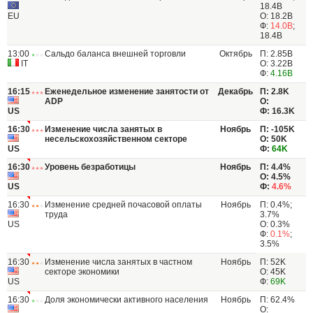
18.4B
EU
О: 18.2B
Ф:
14.0B
;
18.4B
13:00
Сальдо баланса внешней торговли
Октябрь
П: 2.85B
IT
О: 3.22B
Ф:
4.16B
16:15
Еженедельное изменение занятости от
Декабрь
П: 2.8K
ADP
О:
US
Ф: 16.3K
16:30
Изменение числа занятых в
Ноябрь
П: -105K
несельскохозяйственном секторе
О: 50K
US
Ф:
64K
16:30
Уровень безработицы
Ноябрь
П: 4.4%
О: 4.5%
US
Ф:
4.6%
16:30
Изменение средней почасовой оплаты
Ноябрь
П: 0.4%;
труда
3.7%
US
О: 0.3%
Ф:
0.1%
;
3.5%
16:30
Изменение числа занятых в частном
Ноябрь
П: 52K
секторе экономики
О: 45K
US
Ф:
69K
16:30
Доля экономически активного населения
Ноябрь
П: 62.4%
О: