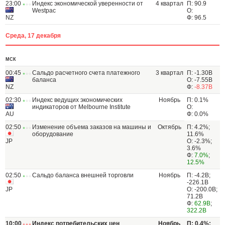
23:00
Индекс экономической уверенности от
4 квартал
П: 90.9
Westpac
О:
NZ
Ф: 96.5
Среда, 17 декабря
МСК
00:45
Сальдо расчетного счета платежного
3 квартал
П: -1.30B
баланса
О: -7.55B
NZ
Ф:
-8.37B
02:30
Индекс ведущих экономических
Ноябрь
П: 0.1%
индикаторов от Melbourne Institute
О:
AU
Ф: 0.0%
02:50
Изменение объема заказов на машины и
Октябрь
П: 4.2%;
оборудование
11.6%
JP
О: -2.3%;
3.6%
Ф:
7.0%
;
12.5%
02:50
Сальдо баланса внешней торговли
Ноябрь
П: -4.2B;
-226.1B
JP
О: -200.0B;
71.2B
Ф:
62.9B
;
322.2B
10:00
Индекс потребительских цен
Ноябрь
П: 0.4%;