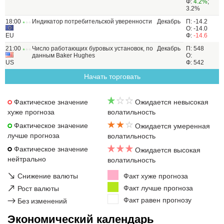
Ф:
4.2%
;
3.2%
18:00
Индикатор потребительской уверенности
Декабрь
П: -14.2
О: -14.0
EU
Ф:
-14.6
21:00
Число работающих буровых установок, по
Декабрь
П: 548
данным Baker Hughes
О:
US
Ф: 542
Начать торговать
Фактическое значение
Ожидается невысокая
хуже прогноза
волатильность
Фактическое значение
Ожидается умеренная
лучше прогноза
волатильность
Фактическое значение
Ожидается высокая
нейтрально
волатильность
↘
Снижение валюты
Факт хуже прогноза
↗
Факт лучше прогноза
Рост валюты
Факт равен прогнозу
→
Без изменений
Экономический календарь