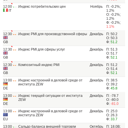
12:00
Индекс потребительских цен
Ноябрь
П: -0.2%;
IT
1.2%
О: -0.2%;
1.2%
Ф: -0.2%;
1.1%
12:30
Индекс PMI для производственной сферы
Декабрь
П: 50.2
О: 50.3
GB
Ф:
51.2
12:30
Индекс PMI для сферы услуг
Декабрь
П: 51.3
О: 51.7
GB
Ф:
52.1
12:30
Композитный индекс PMI
Декабрь
П: 51.2
О: 51.4
GB
Ф:
52.1
13:00
Индекс настроений в деловой среде от
Декабрь
П: 38.5
института ZEW
О: 39.2
DE
Ф:
45.8
13:00
Индекс текущей ситуации от института
Декабрь
П: -78.7
ZEW
О: -80.0
DE
Ф:
-81.0
13:00
Индекс настроений в деловой среде от
Декабрь
П: 25.0
института ZEW
О: 26.3
EU
Ф:
33.7
13:00
Сальдо баланса внешней торговли
Октябрь
П: 18.0B;