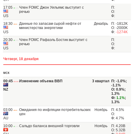
17:05
Член FOMC Джон Уильямс выступит с
П:
речью
О:
US
Ф:
18:30
Данные по запасам сырой нефти от
Декабрь
П: -1812K
министерства энергетики
О: -2000K
US
Ф:
-1274K
20:30
Член FOMC Рафаэль Бостик выступит с
П:
речью
О:
US
Ф:
Четверг, 18 декабря
МСК
00:45
Изменение объема ВВП
3 квартал
П: -1.0%;
-1.1%
NZ
О: 0.9%;
1.3%
Ф:
1.1%
;
1.3%
03:00
Ожидания по инфляции потребительских
Ноябрь
П: 4.5%
цен
О:
AU
Ф: 4.7%
10:00
Сальдо баланса внешней торговли
Ноябрь
П: 4.20B
О: 5.32B