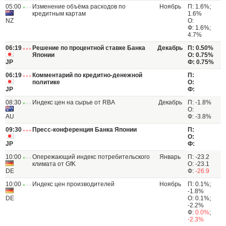
05:00
Изменение объёма расходов по
Ноябрь
П: 1.6%;
кредитным картам
1.6%
NZ
О:
Ф: 1.6%;
4.7%
06:19
Решение по процентной ставке Банка
Декабрь
П: 0.50%
Японии
О: 0.75%
JP
Ф: 0.75%
06:19
Комментарий по кредитно-денежной
П:
политике
О:
JP
Ф:
08:30
Индекс цен на сырье от RBA
Декабрь
П: -1.8%
О:
AU
Ф: -3.8%
09:30
Пресс-конференция Банка Японии
П:
О:
JP
Ф:
10:00
Опережающий индекс потребительского
Январь
П: -23.2
климата от GfK
О: -23.1
DE
Ф:
-26.9
10:00
Индекс цен производителей
Ноябрь
П: 0.1%;
-1.8%
DE
О: 0.1%;
-2.2%
Ф:
0.0%
;
-2.3%