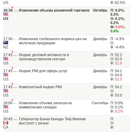
US
Ф: 62.5%
16:30
Изменение объема розничной торговли
Октябрь
П: 0.2%;
0.3%
US
О: 0.1%;
0.2%
Ф:
0.0%
;
0.4%
17:30
Изменение глобального индекса цен на
Декабрь
П: -4.3%
молочную продукцию
О:
NZ
Ф: -4.4%
17:45
Индекс деловой активности в
Декабрь
П: 52.2
производственном секторе
О: 52.0
US
Ф:
51.8
17:45
Индекс PMI для сферы услуг
Декабрь
П: 54.1
О: 54.0
US
Ф:
52.9
17:45
Композитный индекс PMI
Декабрь
П: 54.2
О:
US
Ф: 53.0
18:00
Изменение объема запасов на
Сентябрь
П: 0.0%
коммерческих складах
О: 0.1%
US
Ф:
0.2%
20:45
Губернатор Банка Канады Тиф Маклем
П:
выступит с речью
О:
CA
Ф: