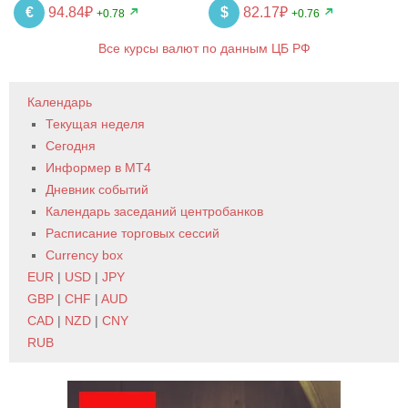
€
94.84₽
$
82.17₽
+0.78
+0.76
Все курсы валют по данным ЦБ РФ
Календарь
Текущая неделя
Сегодня
Информер в MT4
Дневник событий
Календарь заседаний центробанков
Расписание торговых сессий
Currency box
EUR
|
USD
|
JPY
GBP
|
CHF
|
AUD
CAD
|
NZD
|
CNY
RUB