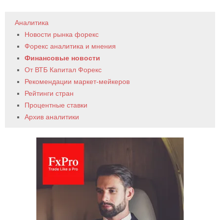
Аналитика
Новости рынка форекс
Форекс аналитика и мнения
Финансовые новости
От ВТБ Капитал Форекс
Рекомендации маркет-мейкеров
Рейтинги стран
Процентные ставки
Архив аналитики