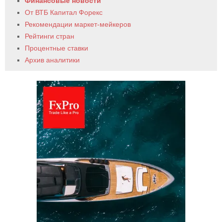
Финансовые новости
От ВТБ Капитал Форекс
Рекомендации маркет-мейкеров
Рейтинги стран
Процентные ставки
Архив аналитики