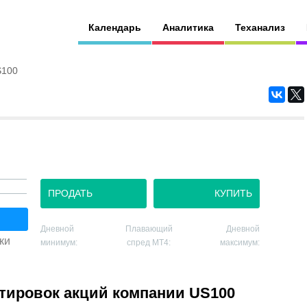
Календарь
Аналитика
Теханализ
S100
ПРОДАТЬ
КУПИТЬ
Дневной
Плавающий
Дневной
ки
минимум:
спред MT4:
максимум:
тировок акций компании US100