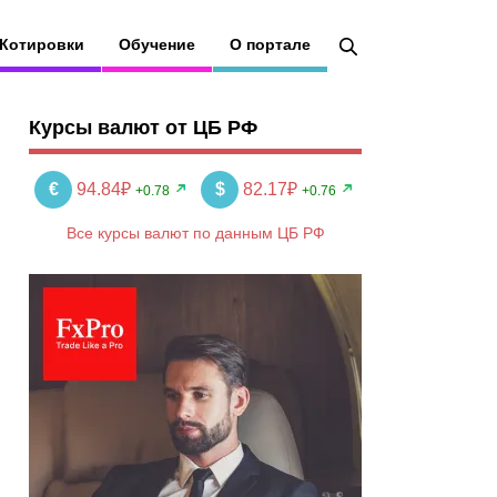
Котировки
Обучение
О портале
Курсы валют от ЦБ РФ
€
94.84₽
$
82.17₽
+0.78
+0.76
Все курсы валют по данным ЦБ РФ