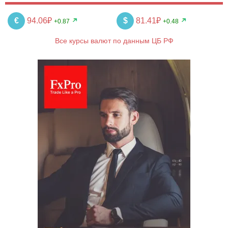
€
94.06₽
$
81.41₽
+0.87
+0.48
Все курсы валют по данным ЦБ РФ