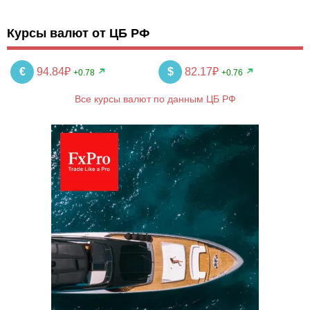
Курсы валют от ЦБ РФ
€
94.84₽
$
82.17₽
+0.78
+0.76
Все курсы валют по данным ЦБ РФ