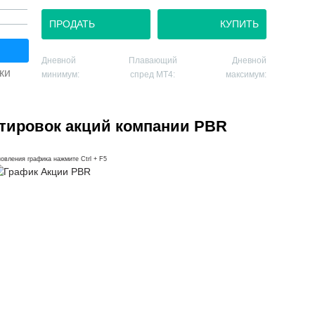
ПРОДАТЬ
КУПИТЬ
Дневной
Плавающий
Дневной
ки
минимум:
спред MT4:
максимум:
тировок акций компании PBR
овления графика нажмите Ctrl + F5