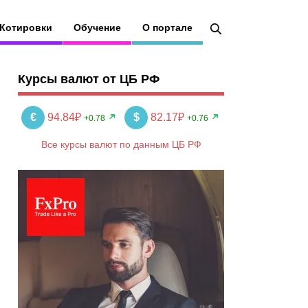
Котировки
Обучение
О портале
Курсы валют от ЦБ РФ
€
94.84₽
$
82.17₽
+0.78
+0.76
Все курсы валют по данным ЦБ РФ