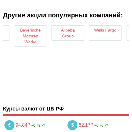
Другие акции популярных компаний:
Bayerische
Alibaba
Wells Fargo
Motoren
Group
C
Werke
Курсы валют от ЦБ РФ
€
94.84₽
$
82.17₽
+0.78
+0.76