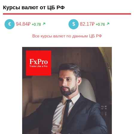
Курсы валют от ЦБ РФ
€
94.84₽
$
82.17₽
+0.78
+0.76
Все курсы валют по данным ЦБ РФ