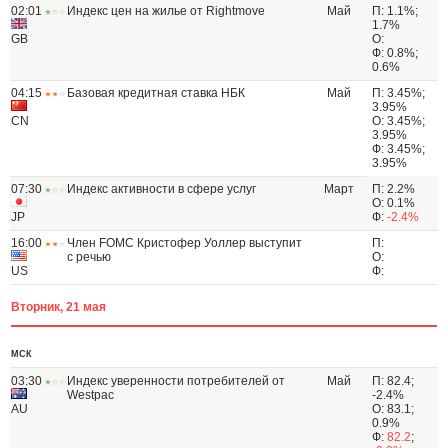
02:01
Индекс цен на жилье от Rightmove
Май
П: 1.1%;
1.7%
GB
О:
Ф: 0.8%;
0.6%
04:15
Базовая кредитная ставка НБК
Май
П: 3.45%;
3.95%
CN
О: 3.45%;
3.95%
Ф: 3.45%;
3.95%
07:30
Индекс активности в сфере услуг
Март
П: 2.2%
О: 0.1%
JP
Ф:
-2.4%
16:00
Член FOMC Кристофер Уоллер выступит
П:
с речью
О:
US
Ф:
Вторник, 21 мая
МСК
03:30
Индекс уверенности потребителей от
Май
П: 82.4;
Westpac
-2.4%
AU
О: 83.1;
0.9%
Ф:
82.2
;