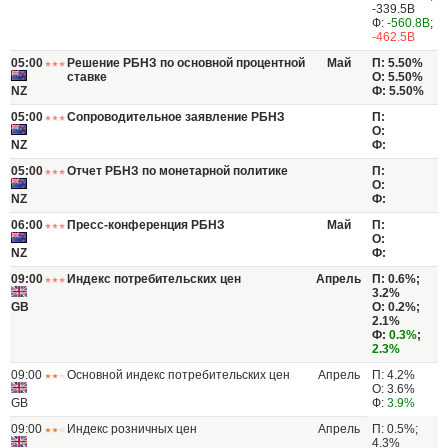
-339.5B
Ф:
-560.8B
;
-462.5B
05:00
Решение РБНЗ по основной процентной
Май
П: 5.50%
ставке
О: 5.50%
NZ
Ф: 5.50%
05:00
Сопроводительное заявление РБНЗ
П:
О:
NZ
Ф:
05:00
Отчет РБНЗ по монетарной политике
П:
О:
NZ
Ф:
06:00
Пресс-конференция РБНЗ
Май
П:
О:
NZ
Ф:
09:00
Индекс потребительских цен
Апрель
П: 0.6%;
3.2%
GB
О: 0.2%;
2.1%
Ф:
0.3%
;
2.3%
09:00
Основной индекс потребительских цен
Апрель
П: 4.2%
О: 3.6%
GB
Ф:
3.9%
09:00
Индекс розничных цен
Апрель
П: 0.5%;
4.3%