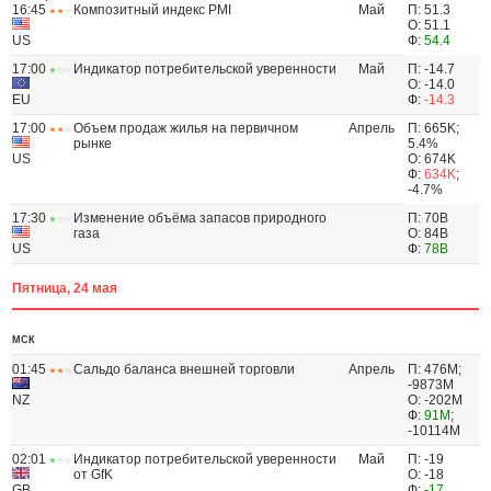
16:45
Композитный индекс PMI
Май
П: 51.3
О: 51.1
US
Ф:
54.4
17:00
Индикатор потребительской уверенности
Май
П: -14.7
О: -14.0
EU
Ф:
-14.3
17:00
Объем продаж жилья на первичном
Апрель
П: 665K;
рынке
5.4%
US
О: 674K
Ф:
634K
;
-4.7%
17:30
Изменение объёма запасов природного
П: 70B
газа
О: 84B
US
Ф:
78B
Пятница, 24 мая
МСК
01:45
Сальдо баланса внешней торговли
Апрель
П: 476M;
-9873M
NZ
О: -202M
Ф:
91M
;
-10114M
02:01
Индикатор потребительской уверенности
Май
П: -19
от GfK
О: -18
GB
Ф:
-17