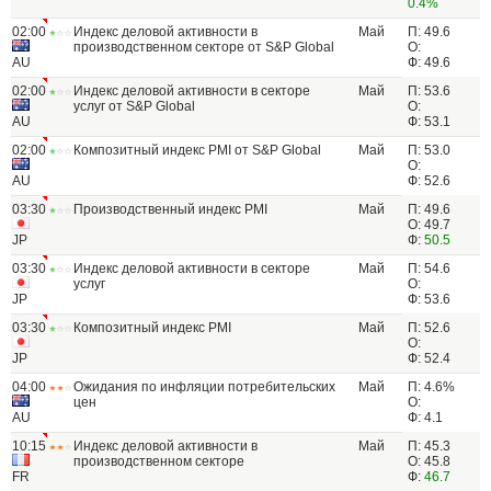
0.4%
02:00
Индекс деловой активности в
Май
П: 49.6
производственном секторе от S&P Global
О:
AU
Ф: 49.6
02:00
Индекс деловой активности в секторе
Май
П: 53.6
услуг от S&P Global
О:
AU
Ф: 53.1
02:00
Композитный индекс PMI от S&P Global
Май
П: 53.0
О:
AU
Ф: 52.6
03:30
Производственный индекс PMI
Май
П: 49.6
О: 49.7
JP
Ф:
50.5
03:30
Индекс деловой активности в секторе
Май
П: 54.6
услуг
О:
JP
Ф: 53.6
03:30
Композитный индекс PMI
Май
П: 52.6
О:
JP
Ф: 52.4
04:00
Ожидания по инфляции потребительских
Май
П: 4.6%
цен
О:
AU
Ф: 4.1
10:15
Индекс деловой активности в
Май
П: 45.3
производственном секторе
О: 45.8
FR
Ф:
46.7