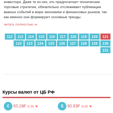
инвестора. Даже те из них, кто предпочитает технические
торговые стратегии, обязательно отслеживает публикации
важных событий в мире экономики и финансовых рынков, так
как именно они формируют основные тренды.
читать полностью
112
113
114
115
116
117
118
119
120
121
122
123
124
125
126
127
128
129
130
131
Курсы валют от ЦБ РФ
€
93.19₽
$
80.93₽
-0.39
-0.20