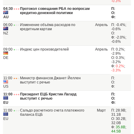
-0.3%
04:30
Протокол совещания РБА по вопросам
П:
кредитно-денежной политики
О:
AU
Ф:
06:00
Изменение объёма расходов по
Апрель
П: -0.4%;
кредитным картам
-0.6%
NZ
О:
Ф: -2.0%;
-0.6%
09:00
Индекс цен производителей
Апрель
П: 0.2%;
-2.9%
DE
О: 0.3%;
-3.2%
Ф:
0.2%
;
-3.3%
11:00
Министр финансов Джанет Йеллен
П:
выступит c речью
О:
US
Ф:
11:00
Президент ЕЦБ Кристин Лагард
П:
выступит с речью
О:
EU
Ф:
11:00
Сальдо расчетного счета платежного
Март
П: 28.9B;
баланса ЕЦБ
31.1B
EU
О: 30.2B;
32.0B
Ф:
35.8B
;
44.5B