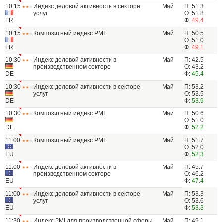
10:15
Индекс деловой активности в секторе
Май
П: 51.3
услуг
О: 51.8
FR
Ф:
49.4
10:15
Композитный индекс PMI
Май
П: 50.5
О: 51.0
FR
Ф:
49.1
10:30
Индекс деловой активности в
Май
П: 42.5
производственном секторе
О: 43.2
DE
Ф:
45.4
10:30
Индекс деловой активности в секторе
Май
П: 53.2
услуг
О: 53.5
DE
Ф:
53.9
10:30
Композитный индекс PMI
Май
П: 50.6
О: 51.0
DE
Ф:
52.2
11:00
Композитный индекс PMI
Май
П: 51.7
О: 52.0
EU
Ф:
52.3
11:00
Индекс деловой активности в
Май
П: 45.7
производственном секторе
О: 46.2
EU
Ф:
47.4
11:00
Индекс деловой активности в секторе
Май
П: 53.3
услуг
О: 53.6
EU
Ф:
53.3
11:30
Индекс PMI для производственной сферы
Май
П: 49.1