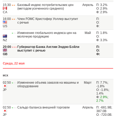
15:30
Базовый индекс потребительских цен
Апрель
П: 3.2%
(методом усеченного среднего)
О: 2.9%
CA
Ф: 2.9%
16:00
Член FOMC Кристофер Уоллер выступит
П:
с речью
О:
US
Ф:
Изменение глобального индекса цен на
Май
П: 1.8%
молочную продукцию
О:
NZ
Ф: 3.3%
20:00
Губернатор Банка Англии Эндрю Бэйли
П:
выступит с речью
О:
GB
Ф:
Среда, 22 мая
МСК
02:50
Изменение объема заказов на машины и
Март
П: 7.7%;
оборудование
-1.8%
JP
О: -1.8%;
1.4%
Ф:
2.9%
;
2.7%
02:50
Сальдо баланса внешней торговли
Апрель
П: -681.9B;
387.0B
JP
О: -720.0B;