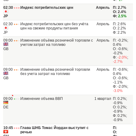
02:30
Индекс потребительских цен
Апрель
П: 2.7%
О: 2.4%
JP
Ф:
2.5%
02:30
Индекс потребительских цен без учёта
Апрель
П: 2.6%
цен на свежие продукты питания
О: 2.2%
JP
Ф: 2.2%
09:00
Изменение объёма розничной торговли с
Апрель
П: -0.2%;
учетом затрат на топливо
0.4%
GB
О: -0.6%;
-0.2%
Ф:
-2.0%
;
-2.7%
09:00
Изменение объёма розничной торговли
Апрель
П: -0.6%;
без учета затрат на топливо
0.4%
GB
О: -0.6%;
-1.1%
Ф: -2.0%;
-3.0%
09:00
Изменение объема ВВП
1 квартал
П: 0.2%;
-0.9%
DE
О: 0.2%;
-0.9%
Ф: 0.2%;
-0.9%
10:45
Глава ШНБ Томас Йордан выступит с
П:
речью
О: