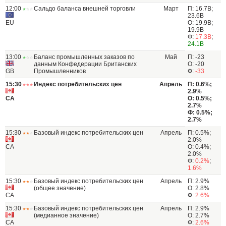
12:00
Сальдо баланса внешней торговли
Март
П: 16.7B;
23.6B
EU
О: 19.9B;
19.9B
Ф:
17.3B
;
24.1B
13:00
Баланс промышленных заказов по
Май
П: -23
данным Конфедерации Британских
О: -20
GB
Промышленников
Ф:
-33
15:30
Индекс потребительских цен
Апрель
П: 0.6%;
2.9%
CA
О: 0.5%;
2.7%
Ф: 0.5%;
2.7%
15:30
Базовый индекс потребительских цен
Апрель
П: 0.5%;
2.0%
CA
О: 0.4%;
2.0%
Ф:
0.2%
;
1.6%
15:30
Базовый индекс потребительских цен
Апрель
П: 2.9%
(общее значение)
О: 2.8%
CA
Ф:
2.6%
15:30
Базовый индекс потребительских цен
Апрель
П: 2.9%
(медианное значение)
О: 2.7%
CA
Ф:
2.6%