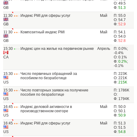
О: 49.5
GB
Ф:
51.3
11:30
Индекс PMI для сферы услуг
Май
П: 55.0
О: 54.7
GB
Ф:
52.9
11:30
Композитный индекс PMI
Май
П: 54.1
О: 54.0
GB
Ф:
52.8
15:30
Индекс цен на жилье на первичном рынке
Апрель
П: 0.0%;
-0.4%
CA
О: 0.1%
Ф:
0.2%
;
-0.1%
15:30
Число первичных обращений за
П: 223K
пособием по безработице
О: 221K
US
Ф:
215K
15:30
Число повторных заявок на получение
П: 1786K
пособия по безработице
О:
US
Ф: 1794K
16:45
Индекс деловой активности в
Май
П: 50.0
производственном секторе
О: 50.1
US
Ф:
50.9
16:45
Индекс PMI для сферы услуг
Май
П: 51.3
О: 51.5
US
Ф:
54.8