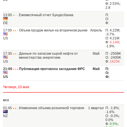
Ф: 2.53%;
2.8
13:00
Ежемесячный отчет Бундесбанка
П:
О:
DE
Ф:
17:00
Объем продаж жилья на вторичном рынке
Апрель
П: 4.22M;
-3.7%
US
О: 4.21M
Ф:
4.14M
;
-1.9%
17:30
Данные по запасам сырой нефти от
Май
П: -2508K
министерства энергетики
О: -2400K
US
Ф:
1825K
21:00
Публикация протокола заседания ФРС
Май
П:
О:
US
Ф:
Четверг, 23 мая
МСК
01:45
Изменение объема розничной торговли
1 квартал
П: -1.8%;
-1.6%
NZ
О: -0.3%;
0.0%
Ф:
0.5%
;