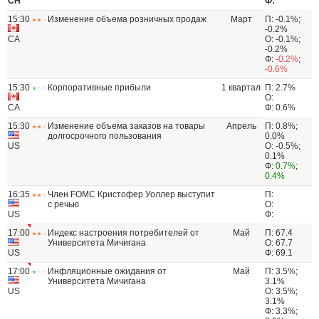
CH
Ф:
15:30
Изменение объема розничных продаж
Март
П: -0.1%;
-0.2%
CA
О: -0.1%;
-0.2%
Ф:
-0.2%
;
-0.6%
15:30
Корпоративные прибыли
1 квартал
П: 2.7%
О:
CA
Ф: 0.6%
15:30
Изменение объема заказов на товары
Апрель
П: 0.8%;
долгосрочного пользования
0.0%
US
О: -0.5%;
0.1%
Ф:
0.7%
;
0.4%
16:35
Член FOMC Кристофер Уоллер выступит
П:
с речью
О:
US
Ф:
17:00
Индекс настроения потребителей от
Май
П: 67.4
Университета Мичигана
О: 67.7
US
Ф: 69.1
17:00
Инфляционные ожидания от
Май
П: 3.5%;
Университета Мичигана
3.1%
US
О: 3.5%;
3.1%
Ф: 3.3%;