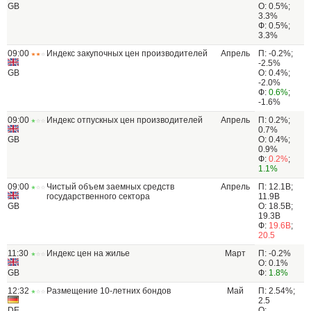
GB
О: 0.5%;
3.3%
Ф: 0.5%;
3.3%
09:00
Индекс закупочных цен производителей
Апрель
П: -0.2%;
-2.5%
GB
О: 0.4%;
-2.0%
Ф:
0.6%
;
-1.6%
09:00
Индекс отпускных цен производителей
Апрель
П: 0.2%;
0.7%
GB
О: 0.4%;
0.9%
Ф:
0.2%
;
1.1%
09:00
Чистый объем заемных средств
Апрель
П: 12.1B;
государственного сектора
11.9B
GB
О: 18.5B;
19.3B
Ф:
19.6B
;
20.5
11:30
Индекс цен на жилье
Март
П: -0.2%
О: 0.1%
GB
Ф:
1.8%
12:32
Размещение 10-летних бондов
Май
П: 2.54%;
2.5
DE
О: