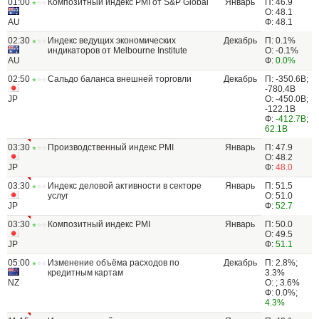
01:00
Композитный индекс PMI от S&P Global
Январь
П: 46.9
О: 48.1
AU
Ф: 48.1
02:30
Индекс ведущих экономических
Декабрь
П: 0.1%
индикаторов от Melbourne Institute
О: -0.1%
AU
Ф:
0.0%
02:50
Сальдо баланса внешней торговли
Декабрь
П: -350.6B;
-780.4B
JP
О: -450.0B;
-122.1B
Ф:
-412.7B
;
62.1B
03:30
Производственный индекс PMI
Январь
П: 47.9
О: 48.2
JP
Ф:
48.0
03:30
Индекс деловой активности в секторе
Январь
П: 51.5
услуг
О: 51.0
JP
Ф:
52.7
03:30
Композитный индекс PMI
Январь
П: 50.0
О: 49.5
JP
Ф:
51.1
05:00
Изменение объёма расходов по
Декабрь
П: 2.8%;
кредитным картам
3.3%
NZ
О: ; 3.6%
Ф: 0.0%;
4.3%