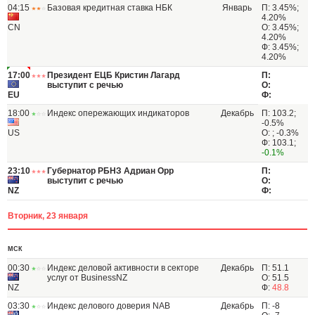
04:15
Базовая кредитная ставка НБК
Январь
П: 3.45%;
4.20%
CN
О: 3.45%;
4.20%
Ф: 3.45%;
4.20%
17:00
Президент ЕЦБ Кристин Лагард
П:
выступит с речью
О:
EU
Ф:
18:00
Индекс опережающих индикаторов
Декабрь
П: 103.2;
-0.5%
US
О: ; -0.3%
Ф: 103.1;
-0.1%
23:10
Губернатор РБНЗ Адриан Орр
П:
выступит с речью
О:
NZ
Ф:
Вторник, 23 января
МСК
00:30
Индекс деловой активности в секторе
Декабрь
П: 51.1
услуг от BusinessNZ
О: 51.5
NZ
Ф:
48.8
03:30
Индекс делового доверия NAB
Декабрь
П: -8