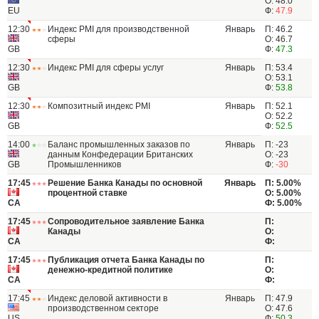
О: 48.0
EU
Ф:
47.9
12:30
Индекс PMI для производственной
Январь
П: 46.2
сферы
О: 46.7
GB
Ф:
47.3
12:30
Индекс PMI для сферы услуг
Январь
П: 53.4
О: 53.1
GB
Ф:
53.8
12:30
Композитный индекс PMI
Январь
П: 52.1
О: 52.2
GB
Ф:
52.5
14:00
Баланс промышленных заказов по
Январь
П: -23
данным Конфедерации Британских
О: -23
GB
Промышленников
Ф:
-30
17:45
Решение Банка Канады по основной
Январь
П: 5.00%
процентной ставке
О: 5.00%
CA
Ф: 5.00%
17:45
Сопроводительное заявление Банка
П:
Канады
О:
CA
Ф:
17:45
Публикация отчета Банка Канады по
П:
денежно-кредитной политике
О:
CA
Ф:
17:45
Индекс деловой активности в
Январь
П: 47.9
производственном секторе
О: 47.6
US
Ф:
50.3