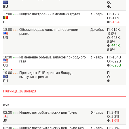
О:
EU
Ф:
17:00
Индекс настроений в деловых кругах
Январь
П: -12.7
О: -11.9
BE
Ф:
-16.4
18:00
Объем продаж жилья на первичном
Декабрь
П: 615K;
рынке
-9.0%
US
О: 648K;
8.0%
Ф:
664K
;
8.0%
18:30
Изменение объёма запасов природного
Январь
П: -154B
газа
О: -322B
US
Ф:
-326B
19:00
Президент ЕЦБ Кристин Лагард
П:
выступит с речью
О:
EU
Ф:
Пятница, 26 января
МСК
02:30
Индекс потребительских цен Токио
Январь
П: 2.4%
О: 2.2%
JP
Ф:
1.6%
02:30
Индекс потребительских цен Токио без
Январь
П: 2.1%