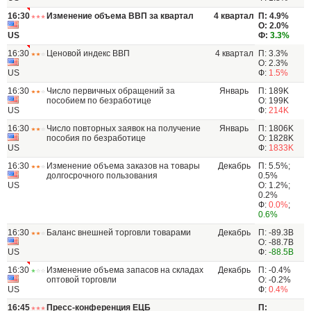
16:30
Изменение объема ВВП за квартал
4 квартал
П: 4.9%
О: 2.0%
US
Ф:
3.3%
16:30
Ценовой индекс ВВП
4 квартал
П: 3.3%
О: 2.3%
US
Ф:
1.5%
16:30
Число первичных обращений за
Январь
П: 189K
пособием по безработице
О: 199K
US
Ф:
214K
16:30
Число повторных заявок на получение
Январь
П: 1806K
пособия по безработице
О: 1828K
US
Ф:
1833K
16:30
Изменение объема заказов на товары
Декабрь
П: 5.5%;
долгосрочного пользования
0.5%
US
О: 1.2%;
0.2%
Ф:
0.0%
;
0.6%
16:30
Баланс внешней торговли товарами
Декабрь
П: -89.3B
О: -88.7B
US
Ф:
-88.5B
16:30
Изменение объема запасов на складах
Декабрь
П: -0.4%
оптовой торговли
О: -0.2%
US
Ф:
0.4%
16:45
Пресс-конференция ЕЦБ
П: