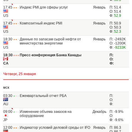
17:45
Индекс PMI для сферы услуг
Январь
П: 51.4
О: 51.4
US
Ф:
52.9
17:45
Композитный индекс PMI
Январь
П: 50.9
О: 50.3
US
Ф:
52.3
18:30
Данные по запасам сырой нефти от
Январь
П: -2492K
министерства энергетики
О: -1200K
US
Ф:
-9233K
18:30
Пресс-конференция Банка Канады
П:
О:
CA
Ф:
Четверг, 25 января
МСК
03:30
Ежеквартальный отчет РБА
П:
О:
AU
Ф:
09:00
Изменение объема заказов на
Декабрь
П: -9.9%
оборудование
О:
JP
Ф: -9.6%
12:00
Индикатор условий деловой среды от IFO
Январь
П: 86.3
О: 86.7