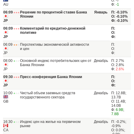
О: -7
AU
Ф:
-1
06:09
Решение по процентной ставке Банка
Январь
П: -0.10%
Японии
О: -0.10%
JP
Ф: -0.10%
06:09
Комментарий по кредитно-денежной
П:
политике
О:
JP
Ф:
06:09
Перспективы экономической активности
П:
и цен
О:
JP
Ф:
08:00
Основной индекс потребительских цен от
Декабрь
П: 2.7%
Банка Японии
О: 2.8%
JP
Ф:
2.6%
09:30
Пресс-конференция Банка Японии
П:
О:
JP
Ф:
10:00
Чистый объем заемных средств
Декабрь
П: 12.8B;
государственного сектора
13.7B
GB
О: 11.4B;
14.0B
Ф:
6.9B
;
7.8B
16:30
Индекс цен на жилье на первичном
Декабрь
П: -0.2%;
рынке
-0.9%
CA
О: 0.0%;