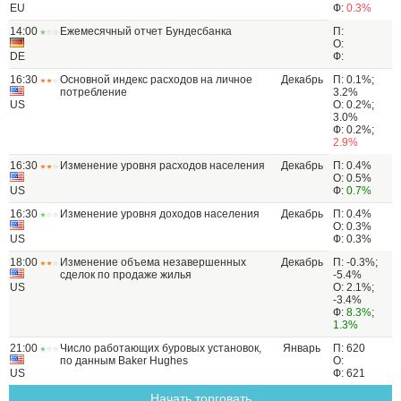
EU
Ф:
0.3%
14:00
Ежемесячный отчет Бундесбанка
П:
О:
DE
Ф:
16:30
Основной индекс расходов на личное
Декабрь
П: 0.1%;
потребление
3.2%
US
О: 0.2%;
3.0%
Ф: 0.2%;
2.9%
16:30
Изменение уровня расходов населения
Декабрь
П: 0.4%
О: 0.5%
US
Ф:
0.7%
16:30
Изменение уровня доходов населения
Декабрь
П: 0.4%
О: 0.3%
US
Ф: 0.3%
18:00
Изменение объема незавершенных
Декабрь
П: -0.3%;
сделок по продаже жилья
-5.4%
US
О: 2.1%;
-3.4%
Ф:
8.3%
;
1.3%
21:00
Число работающих буровых установок,
Январь
П: 620
по данным Baker Hughes
О:
US
Ф: 621
Начать торговать