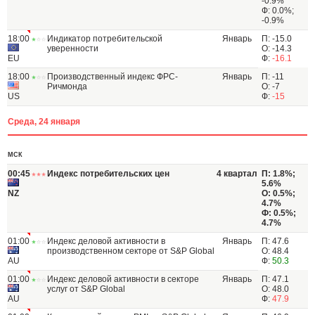
-0.9%
Ф: 0.0%;
-0.9%
18:00
Индикатор потребительской
Январь
П: -15.0
уверенности
О: -14.3
EU
Ф:
-16.1
18:00
Производственный индекс ФРС-
Январь
П: -11
Ричмонда
О: -7
US
Ф:
-15
Среда, 24 января
МСК
00:45
Индекс потребительских цен
4 квартал
П: 1.8%;
5.6%
NZ
О: 0.5%;
4.7%
Ф: 0.5%;
4.7%
01:00
Индекс деловой активности в
Январь
П: 47.6
производственном секторе от S&P Global
О: 48.4
AU
Ф:
50.3
01:00
Индекс деловой активности в секторе
Январь
П: 47.1
услуг от S&P Global
О: 48.0
AU
Ф:
47.9