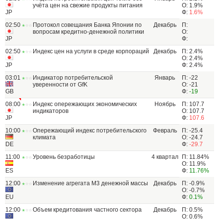
учёта цен на свежие продукты питания
О: 1.9%
JP
Ф:
1.6%
02:50
Протокол совещания Банка Японии по
Декабрь
П:
вопросам кредитно-денежной политики
О:
JP
Ф:
02:50
Индекс цен на услуги в среде корпораций
Декабрь
П: 2.4%
О: 2.4%
JP
Ф: 2.4%
03:01
Индикатор потребительской
Январь
П: -22
уверенности от GfK
О: -21
GB
Ф:
-19
08:00
Индекс опережающих экономических
Ноябрь
П: 107.7
индикаторов
О: 107.7
JP
Ф:
107.6
10:00
Опережающий индекс потребительского
Февраль
П: -25.4
климата
О: -24.7
DE
Ф:
-29.7
11:00
Уровень безработицы
4 квартал
П: 11.84%
О: 11.9%
ES
Ф:
11.76%
12:00
Изменение агрегата М3 денежной массы
Декабрь
П: -0.9%
О: -0.7%
EU
Ф:
0.1%
12:00
Объем кредитования частного сектора
Декабрь
П: 0.5%
О: 0.6%