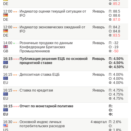
DE
Ф:
85.2
12:00
Индикатор оценки текущей ситуации от
Январь
П: 88.5
IFO
О: 88.6
DE
Ф:
87.0
12:00
Индикатор экономических ожиданий от
Январь
П: 84.2
IFO
О: 84.8
DE
Ф:
83.5
14:00
Розничные продажи по данным
Январь
П: -32
Конфедерации Британских
О: -19
GB
Промышленников
Ф:
-50
16:15
Публикация решения ЕЦБ по основной
Январь
П: 4.50%
процентной ставке
О: 4.50%
EU
Ф: 4.50%
16:15
Депозитная ставка ЕЦБ
Январь
П: 4.00%
О: 4.00%
EU
Ф: 4.00%
16:15
Ставка по кредитам
Январь
П: 4.75%
О: 4.75%
EU
Ф: 4.75%
16:15
Отчет по монетарной политике
П:
О:
EU
Ф:
16:30
Основной индекс личных
4 квартал
П: 2.6%
потребительских расходов
О:
US
Ф: 1.8%