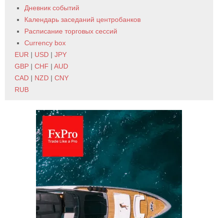
Дневник событий
Календарь заседаний центробанков
Расписание торговых сессий
Currency box
EUR
|
USD
|
JPY
GBP
|
CHF
|
AUD
CAD
|
NZD
|
CNY
RUB