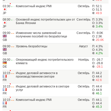
03:30
Композитный индекс PMI
Октябрь
П: 52.1
О: 51.5
JP
Ф:
49.9
08:00
Основной индекс потребительских цен от
Сентябрь
П: 3.3%
Банка Японии
О: 3.3%
JP
Ф:
3.4%
09:00
Изменение числа заявлений на
Сентябрь
П: -9.0K
получение пособий по безработице
О: 2.3K
GB
Ф:
20.4K
09:00
Уровень безработицы
Август
П: 4.3%
О: 4.3%
GB
Ф:
4.2%
09:00
Опережающий индекс потребительского
Ноябрь
П: -26.7
климата
О: -26.8
DE
Ф:
-28.1
10:15
Индекс деловой активности в
Октябрь
П: 44.2
производственном секторе
О: 44.4
FR
Ф:
42.6
10:15
Индекс деловой активности в секторе
Октябрь
П: 44.4
услуг
О: 44.9
FR
Ф:
46.1
10:15
Композитный индекс PMI
Октябрь
П: 44.1
О: 44.4
FR
Ф:
45.3