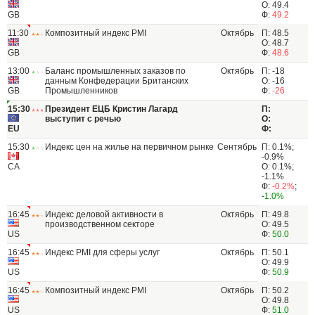
О: 49.4
GB
Ф:
49.2
11:30
Композитный индекс PMI
Октябрь
П: 48.5
О: 48.7
GB
Ф:
48.6
13:00
Баланс промышленных заказов по
Октябрь
П: -18
данным Конфедерации Британских
О: -16
GB
Промышленников
Ф:
-26
15:30
Президент ЕЦБ Кристин Лагард
П:
выступит с речью
О:
EU
Ф:
15:30
Индекс цен на жилье на первичном рынке
Сентябрь
П: 0.1%;
-0.9%
CA
О: 0.1%;
-1.1%
Ф:
-0.2%
;
-1.0%
16:45
Индекс деловой активности в
Октябрь
П: 49.8
производственном секторе
О: 49.5
US
Ф:
50.0
16:45
Индекс PMI для сферы услуг
Октябрь
П: 50.1
О: 49.9
US
Ф:
50.9
16:45
Композитный индекс PMI
Октябрь
П: 50.2
О: 49.8
US
Ф:
51.0