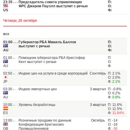
23:35
Председатель совета управляющих
П:
ФРС Джером Пауэлл выступит с речью
О:
US
Ф:
Четверг, 26 октября
МСК
01:00
Губернатор РБА Мишель Баллок
П:
выступит с речью
О:
AU
Ф:
01:00
Помощник губернатора РБА Кристофер
П:
Кент выступит с речью
О:
AU
Ф:
02:50
Индекс цен на услуги в среде корпораций
Сентябрь
П: 2.1%
О: 2.0%
JP
Ф:
2.1%
03:30
Индекс импортных цен
3 квартал
П: -0.8%
О: 0.2%
AU
Ф:
0.8%
10:00
Уровень безработицы
3 квартал
П: 11.6%
О: 11.5%
ES
Ф:
11.84%
13:00
Розничные продажи по данным
Октябрь
П: -14
Конфедерации Британских
О: -16
GB
Промышленников
Ф:
-36