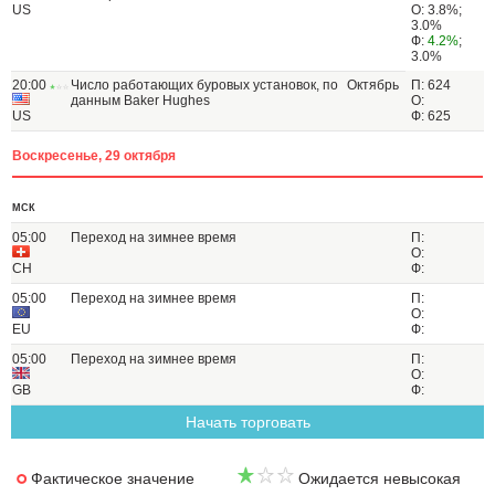
US
О: 3.8%;
3.0%
Ф:
4.2%
;
3.0%
20:00
Число работающих буровых установок, по
Октябрь
П: 624
данным Baker Hughes
О:
US
Ф: 625
Воскресенье, 29 октября
МСК
05:00
Переход на зимнее время
П:
О:
CH
Ф:
05:00
Переход на зимнее время
П:
О:
EU
Ф:
05:00
Переход на зимнее время
П:
О:
GB
Ф:
Начать торговать
Фактическое значение
Ожидается невысокая