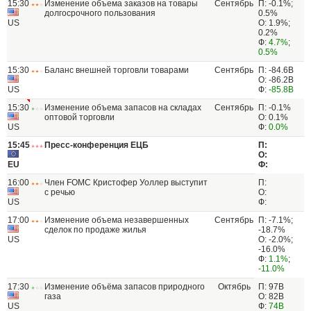
15:30
Изменение объема заказов на товары
Сентябрь
П: -0.1%;
долгосрочного пользования
0.5%
US
О: 1.9%;
0.2%
Ф:
4.7%
;
0.5%
15:30
Баланс внешней торговли товарами
Сентябрь
П: -84.6B
О: -86.2B
US
Ф:
-85.8B
15:30
Изменение объема запасов на складах
Сентябрь
П: -0.1%
оптовой торговли
О: 0.1%
US
Ф:
0.0%
15:45
Пресс-конференция ЕЦБ
П:
О:
EU
Ф:
16:00
Член FOMC Кристофер Уоллер выступит
П:
с речью
О:
US
Ф:
17:00
Изменение объема незавершенных
Сентябрь
П: -7.1%;
сделок по продаже жилья
-18.7%
US
О: -2.0%;
-16.0%
Ф:
1.1%
;
-11.0%
17:30
Изменение объёма запасов природного
Октябрь
П: 97B
газа
О: 82B
US
Ф:
74B