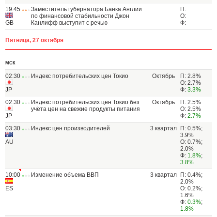
19:45
Заместитель губернатора Банка Англии
П:
по финансовой стабильности Джон
О:
GB
Канлифф выступит с речью
Ф:
Пятница, 27 октября
МСК
02:30
Индекс потребительских цен Токио
Октябрь
П: 2.8%
О: 2.7%
JP
Ф:
3.3%
02:30
Индекс потребительских цен Токио без
Октябрь
П: 2.5%
учёта цен на свежие продукты питания
О: 2.5%
JP
Ф:
2.7%
03:30
Индекс цен производителей
3 квартал
П: 0.5%;
3.9%
AU
О: 0.7%;
2.0%
Ф:
1.8%
;
3.8%
10:00
Изменение объема ВВП
3 квартал
П: 0.4%;
2.0%
ES
О: 0.2%;
1.6%
Ф:
0.3%
;
1.8%