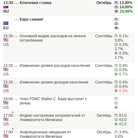
13:30
Ключевая ставка
Октябрь
П: 13.00%
О: 14.00%
RU
Ф:
15.00%
Евро саммит
П:
О:
EU
Ф:
15:30
Основной индекс расходов на личное
Сентябрь
П: 0.1%;
потребление
3.8%
US
О: 0.3%;
3.7%
Ф: 0.3%;
3.7%
15:30
Изменение уровня расходов населения
Сентябрь
П: 0.4%
О: 0.5%
US
Ф:
0.7%
15:30
Изменение уровня доходов населения
Сентябрь
П: 0.4%
О: 0.4%
US
Ф:
0.3%
16:00
Член FOMC Майкл С. Барр выступит с
П:
речью
О:
US
Ф:
17:00
Индекс настроения потребителей от
Октябрь
П: 63.0
Университета Мичигана
О: 63.0
US
Ф:
63.8
17:00
Инфляционные ожидания от
Октябрь
П: 3.8%;
Университета Мичигана
3.0%