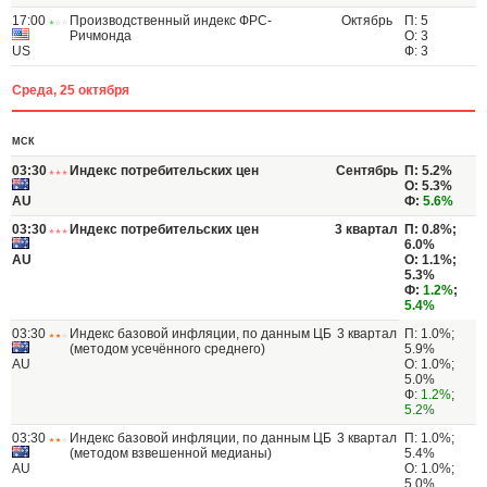
17:00
Производственный индекс ФРС-
Октябрь
П: 5
Ричмонда
О: 3
US
Ф: 3
Среда, 25 октября
МСК
03:30
Индекс потребительских цен
Сентябрь
П: 5.2%
О: 5.3%
AU
Ф:
5.6%
03:30
Индекс потребительских цен
3 квартал
П: 0.8%;
6.0%
AU
О: 1.1%;
5.3%
Ф:
1.2%
;
5.4%
03:30
Индекс базовой инфляции, по данным ЦБ
3 квартал
П: 1.0%;
(методом усечённого среднего)
5.9%
AU
О: 1.0%;
5.0%
Ф:
1.2%
;
5.2%
03:30
Индекс базовой инфляции, по данным ЦБ
3 квартал
П: 1.0%;
(методом взвешенной медианы)
5.4%
AU
О: 1.0%;
5.0%