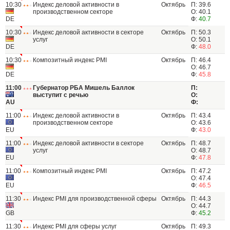
10:30
Индекс деловой активности в
Октябрь
П: 39.6
производственном секторе
О: 40.1
DE
Ф:
40.7
10:30
Индекс деловой активности в секторе
Октябрь
П: 50.3
услуг
О: 50.1
DE
Ф:
48.0
10:30
Композитный индекс PMI
Октябрь
П: 46.4
О: 46.7
DE
Ф:
45.8
11:00
Губернатор РБА Мишель Баллок
П:
выступит с речью
О:
AU
Ф:
11:00
Индекс деловой активности в
Октябрь
П: 43.4
производственном секторе
О: 43.6
EU
Ф:
43.0
11:00
Индекс деловой активности в секторе
Октябрь
П: 48.7
услуг
О: 48.7
EU
Ф:
47.8
11:00
Композитный индекс PMI
Октябрь
П: 47.2
О: 47.4
EU
Ф:
46.5
11:30
Индекс PMI для производственной сферы
Октябрь
П: 44.3
О: 44.7
GB
Ф:
45.2
11:30
Индекс PMI для сферы услуг
Октябрь
П: 49.3