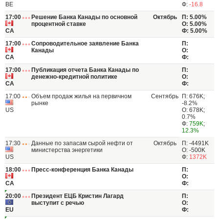
BE
Ф:
-16.8
17:00
Решение Банка Канады по основной
Октябрь
П: 5.00%
процентной ставке
О: 5.00%
CA
Ф: 5.00%
17:00
Сопроводительное заявление Банка
П:
Канады
О:
CA
Ф:
17:00
Публикация отчета Банка Канады по
П:
денежно-кредитной политике
О:
CA
Ф:
17:00
Объем продаж жилья на первичном
Сентябрь
П: 676K;
рынке
-8.2%
US
О: 678K;
0.7%
Ф:
759K
;
12.3%
17:30
Данные по запасам сырой нефти от
Октябрь
П: -4491K
министерства энергетики
О: -500K
US
Ф:
1372K
18:00
Пресс-конференция Банка Канады
П:
О:
CA
Ф:
20:00
Президент ЕЦБ Кристин Лагард
П:
выступит с речью
О:
EU
Ф: