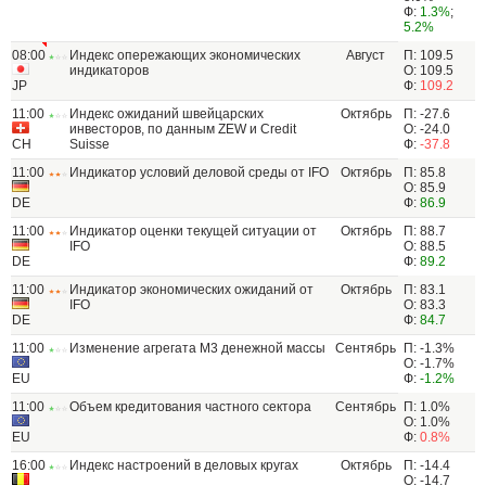
Ф:
1.3%
;
5.2%
08:00
Индекс опережающих экономических
Август
П: 109.5
индикаторов
О: 109.5
JP
Ф:
109.2
11:00
Индекс ожиданий швейцарских
Октябрь
П: -27.6
инвесторов, по данным ZEW и Credit
О: -24.0
CH
Suisse
Ф:
-37.8
11:00
Индикатор условий деловой среды от IFO
Октябрь
П: 85.8
О: 85.9
DE
Ф:
86.9
11:00
Индикатор оценки текущей ситуации от
Октябрь
П: 88.7
IFO
О: 88.5
DE
Ф:
89.2
11:00
Индикатор экономических ожиданий от
Октябрь
П: 83.1
IFO
О: 83.3
DE
Ф:
84.7
11:00
Изменение агрегата М3 денежной массы
Сентябрь
П: -1.3%
О: -1.7%
EU
Ф:
-1.2%
11:00
Объем кредитования частного сектора
Сентябрь
П: 1.0%
О: 1.0%
EU
Ф:
0.8%
16:00
Индекс настроений в деловых кругах
Октябрь
П: -14.4
О: -14.7