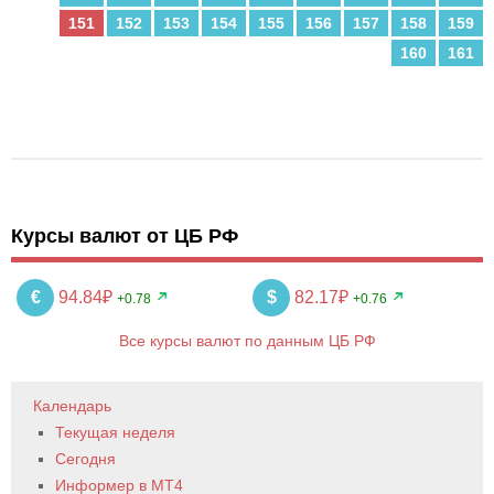
151
152
153
154
155
156
157
158
159
160
161
Курсы валют от ЦБ РФ
€
94.84₽
$
82.17₽
+0.78
+0.76
Все курсы валют по данным ЦБ РФ
Календарь
Текущая неделя
Сегодня
Информер в MT4