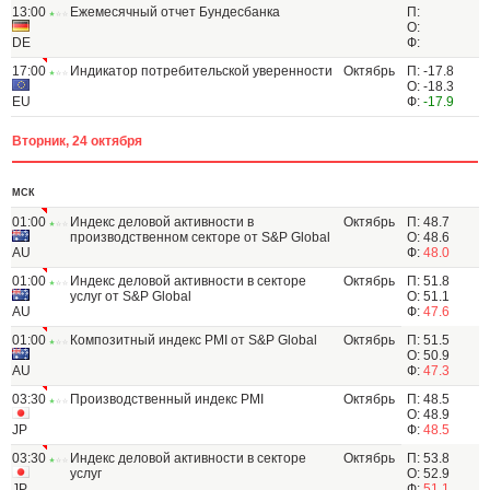
13:00
Ежемесячный отчет Бундесбанка
П:
О:
DE
Ф:
17:00
Индикатор потребительской уверенности
Октябрь
П: -17.8
О: -18.3
EU
Ф:
-17.9
Вторник, 24 октября
МСК
01:00
Индекс деловой активности в
Октябрь
П: 48.7
производственном секторе от S&P Global
О: 48.6
AU
Ф:
48.0
01:00
Индекс деловой активности в секторе
Октябрь
П: 51.8
услуг от S&P Global
О: 51.1
AU
Ф:
47.6
01:00
Композитный индекс PMI от S&P Global
Октябрь
П: 51.5
О: 50.9
AU
Ф:
47.3
03:30
Производственный индекс PMI
Октябрь
П: 48.5
О: 48.9
JP
Ф:
48.5
03:30
Индекс деловой активности в секторе
Октябрь
П: 53.8
услуг
О: 52.9
JP
Ф:
51.1