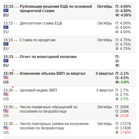
15:15
Публикация решения ЕЦБ по основной
Октябрь
П: 4.50%
процентной ставке
О: 4.50%
EU
Ф: 4.50%
15:15
Депозитная ставка ЕЦБ
Октябрь
П: 4.00%
О: 4.00%
EU
Ф: 4.00%
15:15
Ставка по кредитам
Октябрь
П: 4.75%
О: 4.75%
EU
Ф: 4.75%
15:15
Отчет по монетарной политике
П:
О:
EU
Ф:
15:30
Изменение объема ВВП за квартал
3 квартал
П: 2.1%
О: 4.5%
US
Ф:
4.9%
15:30
Ценовой индекс ВВП
3 квартал
П: 1.7%
О: 2.7%
US
Ф:
3.5%
15:30
Число первичных обращений за
Октябрь
П: 200K
пособием по безработице
О: 208K
US
Ф:
210K
15:30
Число повторных заявок на получение
Октябрь
П: 1727K
пособия по безработице
О: 1740K
US
Ф:
1790K